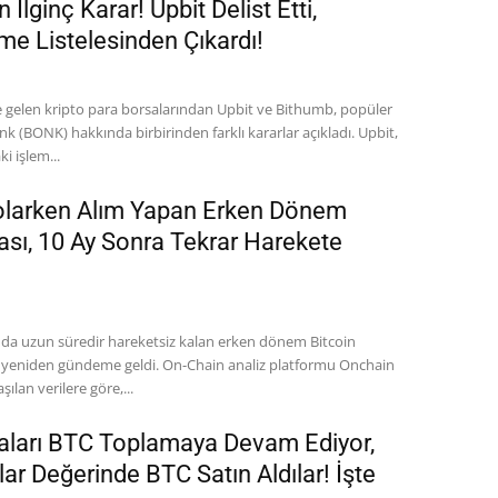
 İlginç Karar! Upbit Delist Etti,
me Listelesinden Çıkardı!
gelen kripto para borsalarından Upbit ve Bithumb, popüler
 (BONK) hakkında birbirinden farklı kararlar açıkladı. Upbit,
 işlem...
Dolarken Alım Yapan Erken Dönem
nası, 10 Ay Sonra Tekrar Harekete
nda uzun süredir hareketsiz kalan erken dönem Bitcoin
ri yeniden gündeme geldi. On-Chain analiz platformu Onchain
ılan verilere göre,...
naları BTC Toplamaya Devam Ediyor,
lar Değerinde BTC Satın Aldılar! İşte