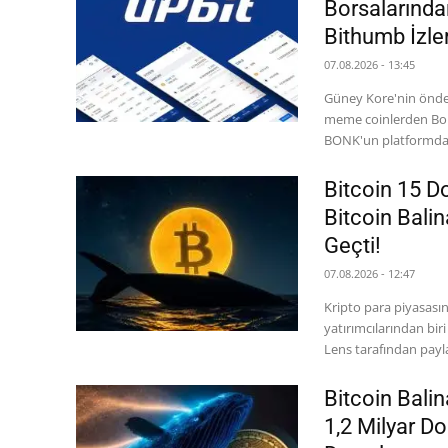
Borsalarından
Bithumb İzle
07.08.2026 - 13:45
Güney Kore'nin önde 
meme coinlerden Bonk
BONK'un platformdaki
Bitcoin 15 
Bitcoin Bali
Geçti!
07.08.2026 - 12:47
Kripto para piyasası
yatırımcılarından bi
Lens tarafından paylaş
Bitcoin Bali
1,2 Milyar Do