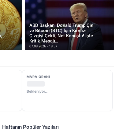
ABD Başkanı Donald Trump Çin
ve Bitcoin (BTC) İçin Kırmızı
,
Çizgiyi Çekti, Net Konuştu! İşte
Kritik Mesajı…
07.08.2026 - 18:37
MVRV ORANI
Bekleniyor...
Haftanın Popüler Yazıları