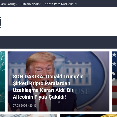
 Para Sözlüğü
Bitcoin Nedir?
Kripto Para Nasıl Alınır?
Canlı Kripto Para Verileri
📊 Temel Analiz
Yeni Yatı
SON DAKİKA: Donald Trump’ın
Şirketi Kripto Paralardan
Uzaklaşma Kararı Aldı! Bir
Altcoinin Fiyatı Çakıldı!
07.08.2026 - 23:13