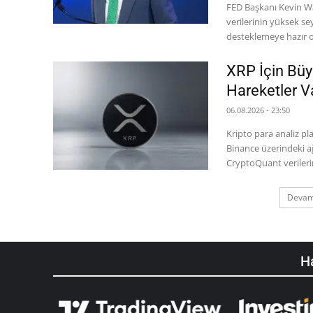
FED Başkanı Kevin W
verilerinin yüksek sey
XRP İçin Büy
Hareketler V
06.08.2026 - 23:50
Kripto para analiz p
Binance üzerindeki ağı
CryptoQuant verilerin
Devam
Ha