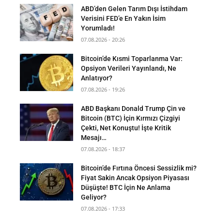
ABD’den Gelen Tarım Dışı İstihdam
Verisini FED’e En Yakın İsim
Yorumladı!
07.08.2026 - 20:26
Bitcoin’de Kısmi Toparlanma Var:
Opsiyon Verileri Yayınlandı, Ne
Anlatıyor?
07.08.2026 - 19:26
ABD Başkanı Donald Trump Çin ve
Bitcoin (BTC) İçin Kırmızı Çizgiyi
Çekti, Net Konuştu! İşte Kritik
Mesajı…
07.08.2026 - 18:37
Bitcoin’de Fırtına Öncesi Sessizlik mi?
Fiyat Sakin Ancak Opsiyon Piyasası
Düşüşte! BTC İçin Ne Anlama
Geliyor?
07.08.2026 - 17:33