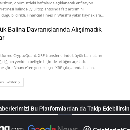
arsh’un, önümüzdeki haftalarda açıklanacak enflasyon
retmesi halinde Eylül toplantısında faiz artırımını
desteklemeye hazır olduğu bildirildi. Financial Times’ın Warsh’a yakın kaynaklara...
ük Balina Davranışlarında Alışılmadık
ar
latformu CryptoQuant, XRP transferlerinde büyük balinaların
rlığının yeniden belirgin biçimde arttığını açıkladı.
e göre Binance’ten gerçekleşen XRP çıkışlarında balina...
ını Göster
berlerimizi Bu Platformlardan da Takip Edebilirsin