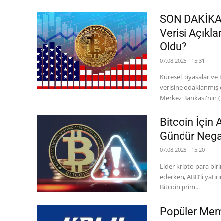
SON DAKİKA: 
Verisi Açıkla
Oldu?
07.08.2026 - 15:31
Küresel piyasalar ve 
verisine odaklanmış
Merkez Bankası'nın (F
Bitcoin İçin 
Gündür Negat
07.08.2026 - 15:20
Lider kripto para bir
ederken, ABD’li yatırı
Bitcoin prim...
Popüler Mem