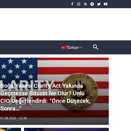
rımcı
Dahası
Türkçe
Boğa Yasası Clarity Act Yakında
Geçmezse Bitcoin Ne Olur? Ünlü
CIO Değerlendirdi: “Önce Düşecek,
Sonra…”
07.08.2026 - 22:36