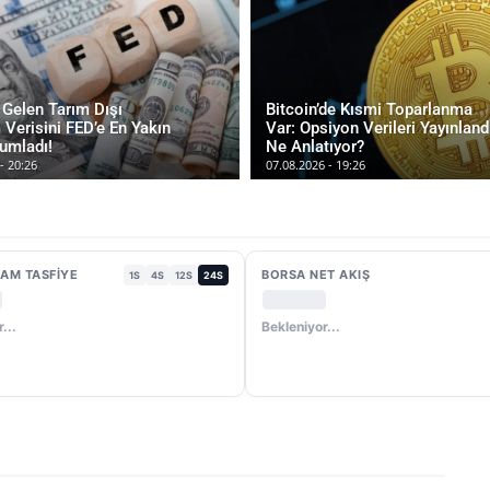
Gelen Tarım Dışı
Bitcoin’de Kısmi Toparlanma
 Verisini FED’e En Yakın
Var: Opsiyon Verileri Yayınlandı
umladı!
Ne Anlatıyor?
- 20:26
07.08.2026 - 19:26
AM TASFIYE
BORSA NET AKIŞ
1S
4S
12S
24S
...
Bekleniyor...
um
Ekonomi
On-chain
Blockchain
Daha Fazla