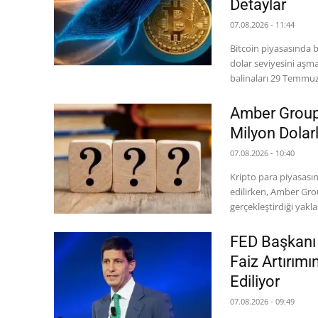
Detaylar
07.08.2026 - 11:44
Bitcoin piyasasında b
dolar seviyesini aşma
balinaları 29 Temmuz
Amber Group 
Milyon Dolarl
07.08.2026 - 10:40
Kripto para piyasası
edilirken, Amber Gro
gerçekleştirdiği yakla
FED Başkanı 
Faiz Artırım
Ediliyor
07.08.2026 - 09:49