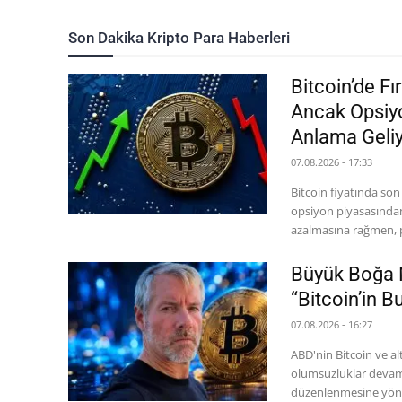
Son Dakika Kripto Para Haberleri
Bitcoin’de Fı
Ancak Opsiyo
Anlama Geli
07.08.2026 - 17:33
Bitcoin fiyatında son
opsiyon piyasasından önemli bir uyarı ge
azalmasına rağmen, pi
Büyük Boğa M
“Bitcoin’in B
07.08.2026 - 16:27
ABD'nin Bitcoin ve al
olumsuzluklar devam ediyor. Zira ABD Senatosu'nun k
düzenlenmesine yönel