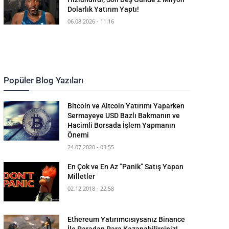
Dolarlık Yatırım Yaptı!
06.08.2026 - 11:16
Popüler Blog Yazıları
Bitcoin ve Altcoin Yatırımı Yaparken
Sermayeye USD Bazlı Bakmanın ve
Hacimli Borsada İşlem Yapmanın
Önemi
24.07.2020 - 03:55
En Çok ve En Az ”Panik” Satış Yapan
Milletler
02.12.2018 - 22:58
Ethereum Yatırımcısıysanız Binance
İle Paradan Para Kazanabilirsiniz!