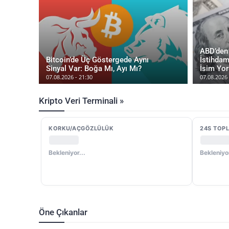
ABD’den 
Bitcoin’de Üç Göstergede Aynı
İstihdam
Sinyal Var: Boğa Mı, Ayı Mı?
İsim Yor
07.08.2026 - 21:30
07.08.2026 
Kripto Veri Terminali »
KORKU/AÇGÖZLÜLÜK
24S TOPL
Bekleniyor...
Bekleniyor
Öne Çıkanlar
Analiz
Bitcoin
Ethere