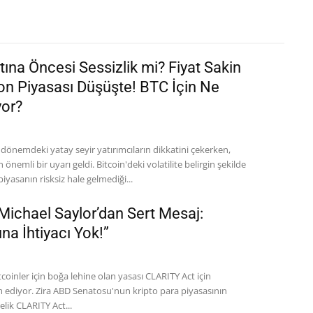
rtına Öncesi Sessizlik mi? Fiyat Sakin
n Piyasası Düşüşte! BTC İçin Ne
yor?
 dönemdeki yatay seyir yatırımcıların dikkatini çekerken,
ldi. Bitcoin'deki volatilite belirgin şekilde
yasanın risksiz hale gelmediği...
ichael Saylor’dan Sert Mesaj:
una İhtiyacı Yok!”
tcoinler için boğa lehine olan yasası CLARITY Act için
ripto para piyasasının
ik CLARITY Act...