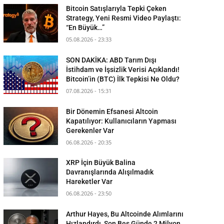
Bitcoin Satışlarıyla Tepki Çeken
Strategy, Yeni Resmi Video Paylaştı:
“En Büyük…”
05.08.2026 - 23:33
SON DAKİKA: ABD Tarım Dışı
İstihdam ve İşsizlik Verisi Açıklandı!
Bitcoin’in (BTC) İlk Tepkisi Ne Oldu?
07.08.2026 - 15:31
Bir Dönemin Efsanesi Altcoin
Kapatılıyor: Kullanıcıların Yapması
Gerekenler Var
06.08.2026 - 20:35
XRP İçin Büyük Balina
Davranışlarında Alışılmadık
Hareketler Var
06.08.2026 - 23:50
Arthur Hayes, Bu Altcoinde Alımlarını
Hızlandırdı, Son Beş Günde 2 Milyon