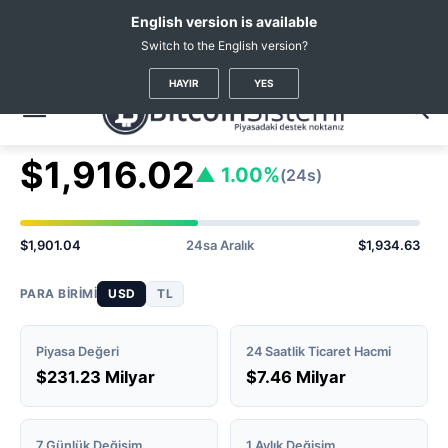
English version is available
Switch to the English version?
Kripto Haberleri
Coin Fiyatları
Ethereum
(ETH)
HAYIR
YES
Ethereum
ETH Fiyatı
#2
$1,916.02
▲ 1.00%
(24s)
$1,901.04
24sa Aralık
$1,934.63
PARA BIRIMI
USD
TL
Piyasa Değeri
24 Saatlik Ticaret Hacmi
$231.23 Milyar
$7.46 Milyar
7 Günlük Değişim
1 Aylık Değişim