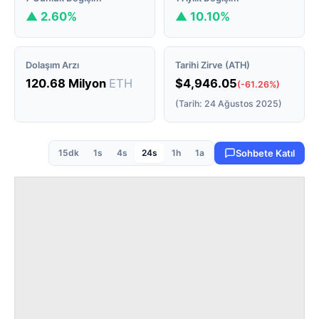
▲ 2.60%
▲ 10.10%
Dolaşım Arzı
Tarihi Zirve (ATH)
120.68 Milyon
ETH
$4,946.05
(-61.26%)
(Tarih: 24 Ağustos 2025)
15dk
1s
4s
24s
1h
1a
Sohbete Katıl