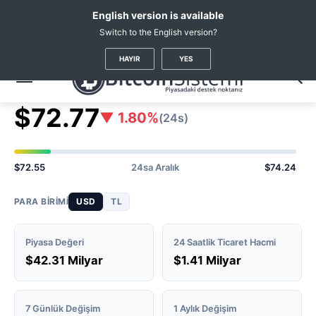
English version is available
Switch to the English version?
Kripto Haberleri
Coin Fiyatları
Solana
(SOL)
HAYIR
YES
Solana
SOL Fiyatı
#7
$72.77
▼ 1.80%
(24s)
$72.55
24sa Aralık
$74.24
PARA BIRIMI
USD
TL
Piyasa Değeri
24 Saatlik Ticaret Hacmi
$42.31 Milyar
$1.41 Milyar
7 Günlük Değişim
1 Aylık Değişim