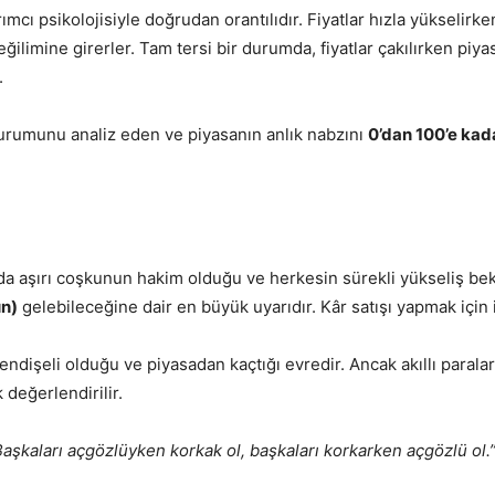
rımcı psikolojisiyle doğrudan orantılıdır. Fiyatlar hızla yükselirk
ilimine girerler. Tam tersi bir durumda, fiyatlar çakılırken piy
.
urumunu analiz eden ve piyasanın anlık nabzını
0’dan 100’e kad
a aşırı coşkunun hakim olduğu ve herkesin sürekli yükseliş bekl
ün)
gelebileceğine dair en büyük uyarıdır. Kâr satışı yapmak için 
 endişeli olduğu ve piyasadan kaçtığı evredir. Ancak akıllı paralar 
k değerlendirilir.
“Başkaları açgözlüyken korkak ol, başkaları korkarken açgözlü ol.