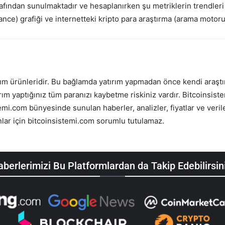
afından sunulmaktadır ve hesaplanırken şu metriklerin trendleri ba
nce) grafiği ve internetteki kripto para araştırma (arama motoru)
tırım ürünleridir. Bu bağlamda yatırım yapmadan önce kendi araşt
ım yaptığınız tüm paranızı kaybetme riskiniz vardır. Bitcoinsiste
.com bünyesinde sunulan haberler, analizler, fiyatlar ve veriler
lar için bitcoinsistemi.com sorumlu tutulamaz.
berlerimizi Bu Platformlardan da Takip Edebilirsin