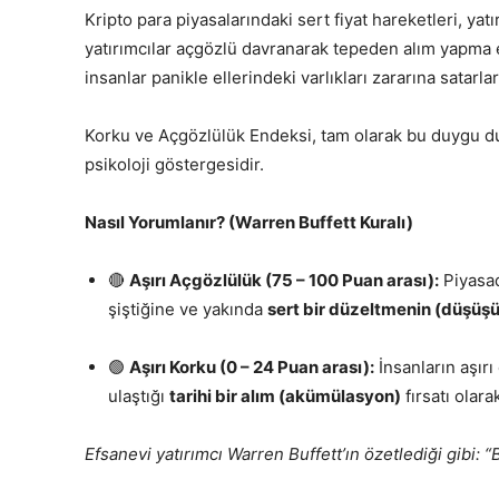
Kripto para piyasalarındaki sert fiyat hareketleri, yatı
yatırımcılar açgözlü davranarak tepeden alım yapma eğ
insanlar panikle ellerindeki varlıkları zararına satarlar
Korku ve Açgözlülük Endeksi, tam olarak bu duygu d
psikoloji göstergesidir.
Nasıl Yorumlanır? (Warren Buffett Kuralı)
🔴
Aşırı Açgözlülük (75 – 100 Puan arası):
Piyasad
şiştiğine ve yakında
sert bir düzeltmenin (düşüş
🟢
Aşırı Korku (0 – 24 Puan arası):
İnsanların aşırı
ulaştığı
tarihi bir alım (akümülasyon)
fırsatı olara
Efsanevi yatırımcı Warren Buffett’ın özetlediği gibi: 