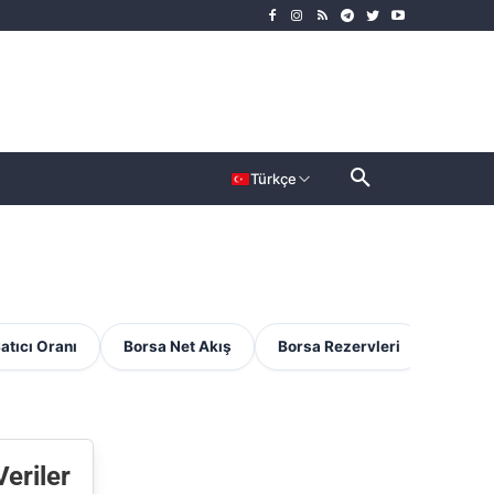
rımcı
Dahası
Türkçe
Satıcı Oranı
Borsa Net Akış
Borsa Rezervleri
MVRV 
Veriler