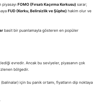
en piyasayı
FOMO (Fırsatı Kaçırma Korkusu)
sarar;
asaya
FUD (Korku, Belirsizlik ve Şüphe)
hakim olur ve
ar
basit bir puanlamayla gösteren en popüler
ediği evredir. Ancak bu seviyeler, piyasanın çok
izlenen bölgedir.
(balinalar) için bu panik ortamı, fiyatların dip noktaya
”