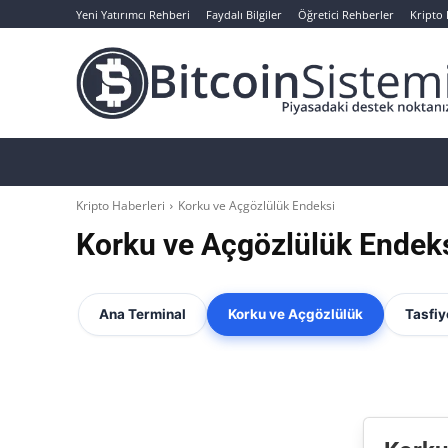
Yeni Yatırımcı Rehberi
Faydalı Bilgiler
Öğretici Rehberler
Kripto
Haberler
Bitcoin
Altcoin
Analizler
Kripto Haberleri
Korku ve Açgözlülük Endeksi
Korku ve Açgözlülük Endek
Ana Terminal
Korku ve Açgözlülük
Tasfiy