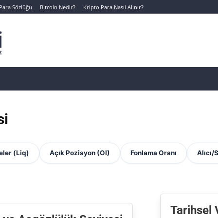
 Para Sözlüğü
Bitcoin Nedir?
Kripto Para Nasıl Alınır?
Canlı Kripto Para Verileri
📊 Temel Analiz
Yeni Yatı
si
eler (Liq)
Açık Pozisyon (OI)
Fonlama Oranı
Alıcı/
Tarihsel 