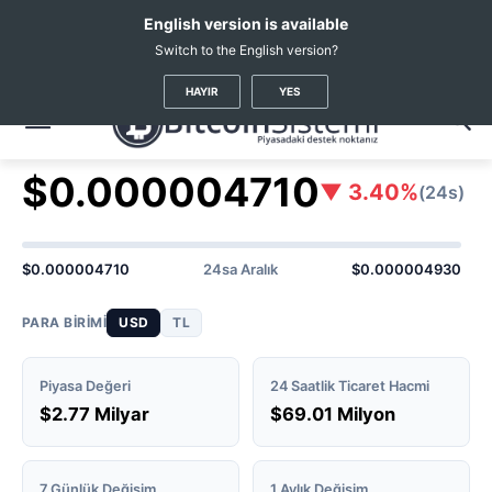
English version is available
Switch to the English version?
Kripto Haberleri
Coin Fiyatları
Shiba Inu
(SHIB)
HAYIR
YES
Shiba Inu
SHIB Fiyatı
#38
$0.000004710
▼ 3.40%
(24s)
$0.000004710
24sa Aralık
$0.000004930
PARA BIRIMI
USD
TL
Piyasa Değeri
24 Saatlik Ticaret Hacmi
$2.77 Milyar
$69.01 Milyon
7 Günlük Değişim
1 Aylık Değişim