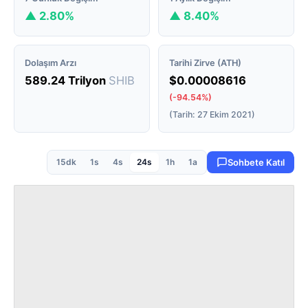
▲ 2.80%
▲ 8.40%
Dolaşım Arzı
Tarihi Zirve (ATH)
589.24 Trilyon
SHIB
$0.00008616
(-94.54%)
(Tarih: 27 Ekim 2021)
15dk
1s
4s
24s
1h
1a
Sohbete Katıl