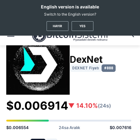
English version is available
Switch to the English version?
Kripto Haberleri
Coin Fiyatları
Dexnet
(DEXNET)
HAYIR
YES
DexNet
DEXNET Fiyatı
#888
$0.006914
▼ 14.10%
(24s)
$0.006554
24sa Aralık
$0.007616