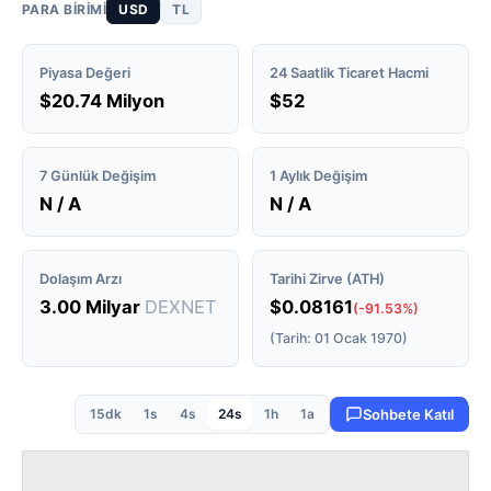
PARA BIRIMI
USD
TL
Piyasa Değeri
24 Saatlik Ticaret Hacmi
$20.74 Milyon
$52
7 Günlük Değişim
1 Aylık Değişim
N / A
N / A
Dolaşım Arzı
Tarihi Zirve (ATH)
3.00 Milyar
DEXNET
$0.08161
(-91.53%)
(Tarih: 01 Ocak 1970)
15dk
1s
4s
24s
1h
1a
Sohbete Katıl