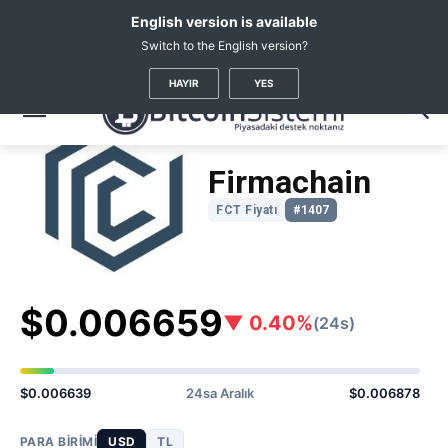
English version is available
Switch to the English version?
Kripto Haberleri
Coin Fiyatları
Firmachain
(FCT)
HAYIR
YES
Firmachain
FCT Fiyatı
#1407
$0.006659
▼ 0.40%
(24s)
$0.006639
24sa Aralık
$0.006878
PARA BIRIMI
USD
TL