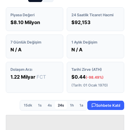
Piyasa Değeri
24 Saatlik Ticaret Hacmi
$8.10 Milyon
$92,153
7 Günlük Değişim
1 Aylık Değişim
N / A
N / A
Dolaşım Arzı
Tarihi Zirve (ATH)
1.22 Milyar
FCT
$0.44
(-98.49%)
(Tarih: 01 Ocak 1970)
15dk
1s
4s
24s
1h
1a
Sohbete Katıl