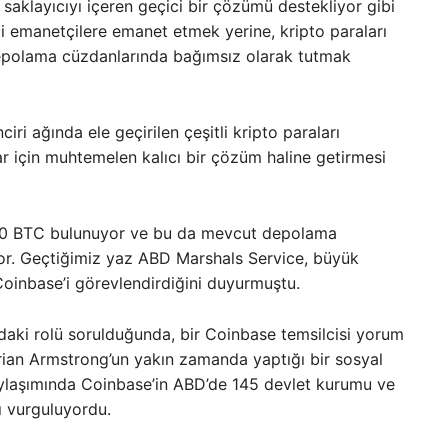
aklayıcıyı içeren geçici bir çözümü destekliyor gibi
ci emanetçilere emanet etmek yerine, kripto paraları
depolama cüzdanlarında bağımsız olarak tutmak
ciri ağında ele geçirilen çeşitli kripto paraları
lar için muhtemelen kalıcı bir çözüm haline getirmesi
00 BTC bulunuyor ve bu da mevcut depolama
yor. Geçtiğimiz yaz ABD Marshals Service, büyük
 Coinbase’i görevlendirdiğini duyurmuştu.
daki rolü sorulduğunda, bir Coinbase temsilcisi yorum
ian Armstrong’un yakın zamanda yaptığı bir sosyal
ylaşımında Coinbase’in ABD’de 145 devlet kurumu ve
nı vurguluyordu.