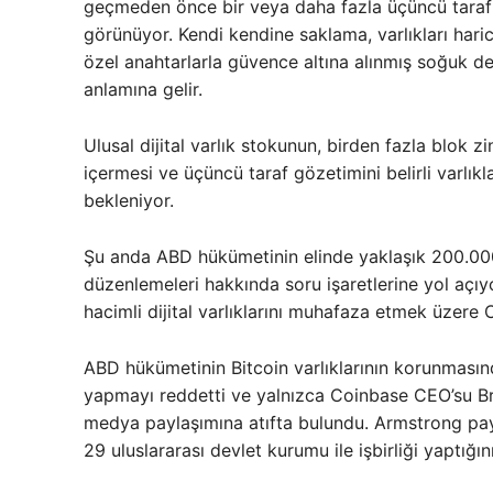
geçmeden önce bir veya daha fazla üçüncü taraf s
görünüyor. Kendi kendine saklama, varlıkları hari
özel anahtarlarla güvence altına alınmış soğuk 
anlamına gelir.
Ulusal dijital varlık stokunun, birden fazla blok zin
içermesi ve üçüncü taraf gözetimini belirli varlık
bekleniyor.
Şu anda ABD hükümetinin elinde yaklaşık 200.0
düzenlemeleri hakkında soru işaretlerine yol açı
hacimli dijital varlıklarını muhafaza etmek üzere
ABD hükümetinin Bitcoin varlıklarının korunmasın
yapmayı reddetti ve yalnızca Coinbase CEO’su Br
medya paylaşımına atıfta bulundu. Armstrong pa
29 uluslararası devlet kurumu ile işbirliği yaptığı