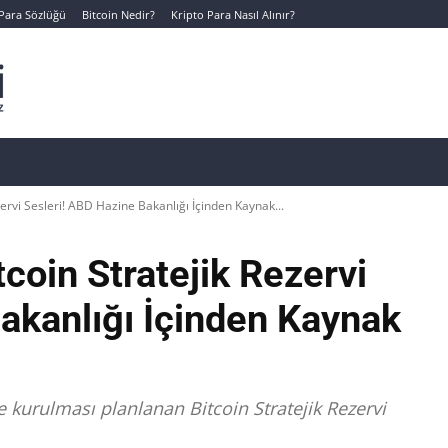
 Para Sözlüğü
Bitcoin Nedir?
Kripto Para Nasıl Alınır?
Canlı Kripto Para Verileri
📊 Temel Analiz
Yeni Yatı
rvi Sesleri! ABD Hazine Bakanlığı İçinden Kaynak...
oin Stratejik Rezervi
akanlığı İçinden Kaynak
 kurulması planlanan Bitcoin Stratejik Rezervi