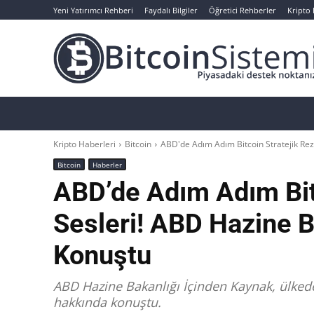
Yeni Yatırımcı Rehberi
Faydalı Bilgiler
Öğretici Rehberler
Kripto
Haberler
Bitcoin
Altcoin
Analizler
Kripto Haberleri
Bitcoin
ABD'de Adım Adım Bitcoin Stratejik Reze
Bitcoin
Haberler
ABD’de Adım Adım Bitc
Sesleri! ABD Hazine B
Konuştu
ABD Hazine Bakanlığı İçinden Kaynak, ülkede
hakkında konuştu.