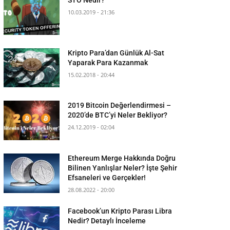
10.03.2019 - 21:36
Kripto Para’dan Günlük Al-Sat
Yaparak Para Kazanmak
15.02.2018 - 20:44
2019 Bitcoin Değerlendirmesi –
2020’de BTC’yi Neler Bekliyor?
24.12.2019 - 02:04
Ethereum Merge Hakkında Doğru
Bilinen Yanlışlar Neler? İşte Şehir
Efsaneleri ve Gerçekler!
28.08.2022 - 20:00
Facebook’un Kripto Parası Libra
Nedir? Detaylı İnceleme