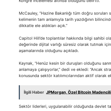
Kongre incelemesi altında olduğunu belirtti.
McCauley, “Hazine Bakanlığı tüm doğru soruları so
kelimenin tam anlamıyla tarih yazdığının bilincinde
dikkatle ele aldıkları açık.”
Capitol Hill’de toplantılar hakkında bilgi sahibi o
değerinde dijital varlığı süresiz olarak tutmak iç
aşamalarında olduğunu açıkladı.
Kaynak, “Henüz kesin bir duruşları olduğunu sanm
anlamaya çalışıyorlar,” dedi ve ekledi: “Ancak str
konusunda sektör katılımcılarından aktif olarak ek b
İlgili Haber
JPMorgan, Özel Bitcoin Madencili
Sektör liderleri, uygulanabilir olduğunda devlet 