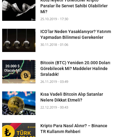
Paralar İle Servet Sahibi Olabilirler
Mi?
25.10.2019 - 17:30
ICO’lar Neden Yasaklanıyor? Yatırım
Yapmadan Bilinmesi Gerekenler
30.11.2018 - 01:06
Bitcoin (BTC) Yeniden 20.000 Doları
Görebilecek Mi? Maddeler Halinde
Sıraladık!
26.11.2019 - 03:49
Kısa Vadeli Bitcoin Alıp Satanlar
Nelere Dikkat Etmeli?
22.12.2019 - 00:43
Kripto Para Nasıl Alınır? – Binance
TR Kullanım Rehberi