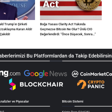
d Trump’ın Şirketi
Boğa Yasası Clarity Act Yakında
Uzaklaşma Kararı Aldı!
Geçmezse Bitcoin Ne Olur? Ünlü CIO
Çakıldı!
Değerlendirdi: “Önce Düşecek, Sonra…”
berlerimizi Bu Platformlardan da Takip Edebilirsin
nalizler ve Piyasalar
Bitcoin Sistemi
ir?
Kripto Para Sözlüğü