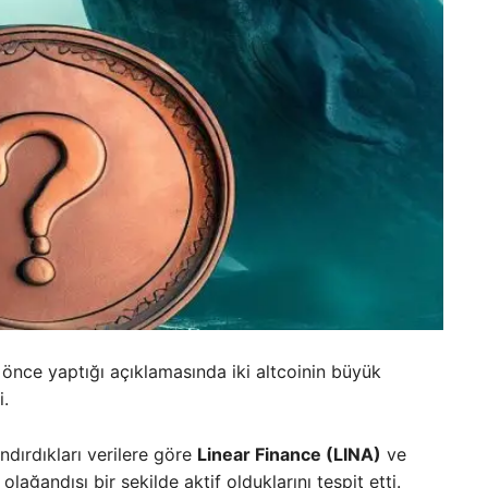
e önce yaptığı açıklamasında iki altcoinin büyük
i.
ndırdıkları verilere göre
Linear Finance (LINA)
ve
 olağandışı bir şekilde aktif olduklarını tespit etti.