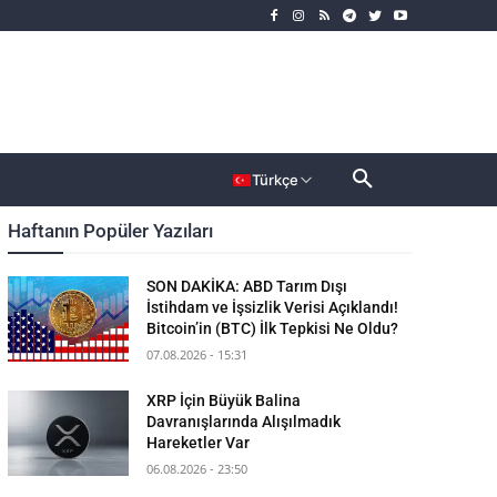
rımcı
Dahası
Türkçe
Haftanın Popüler Yazıları
SON DAKİKA: ABD Tarım Dışı
İstihdam ve İşsizlik Verisi Açıklandı!
Bitcoin’in (BTC) İlk Tepkisi Ne Oldu?
07.08.2026 - 15:31
XRP İçin Büyük Balina
Davranışlarında Alışılmadık
Hareketler Var
06.08.2026 - 23:50