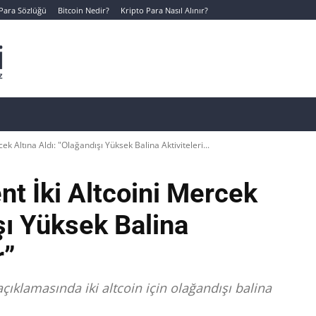
 Para Sözlüğü
Bitcoin Nedir?
Kripto Para Nasıl Alınır?
Canlı Kripto Para Verileri
📊 Temel Analiz
Yeni Yatı
ek Altına Aldı: "Olağandışı Yüksek Balina Aktiviteleri...
nt İki Altcoini Mercek
şı Yüksek Balina
r”
açıklamasında iki altcoin için olağandışı balina