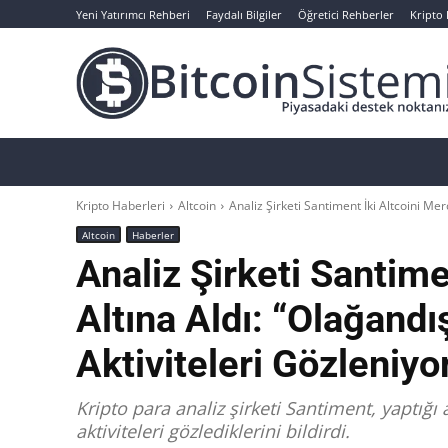
Yeni Yatırımcı Rehberi
Faydalı Bilgiler
Öğretici Rehberler
Kripto
Haberler
Bitcoin
Altcoin
Analizler
Kripto Haberleri
Altcoin
Analiz Şirketi Santiment İki Altcoini Merc
Altcoin
Haberler
Analiz Şirketi Santime
Altına Aldı: “Olağandı
Aktiviteleri Gözleniyo
Kripto para analiz şirketi Santiment, yaptığı 
aktiviteleri gözlediklerini bildirdi.