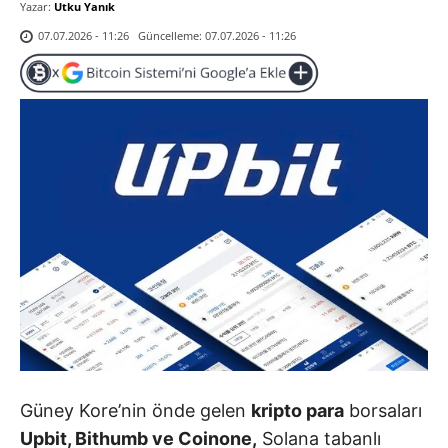
Yazar:
Utku Yanık
Güncelleme:
07.07.2026 - 11:26
07.07.2026 - 11:26
Güney Kore’nin önde gelen
kripto para
borsaları
Upbit, Bithumb ve Coinone,
Solana
tabanlı