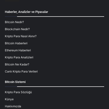
Haberler, Analizler ve Piyasalar
Bitcoin Nedir?
Blockchain Nedir?
Kripto Para Nasıl Alınır?
Bitcoin Haberleri
Ethereum Haberleri
Kripto Para Analizleri
Bitcoin Ne Kadar?
Canlı Kripto Para Verileri
Bitcoin Sistemi
Kripto Para Sözlüğü
Künye
Hakkımızda