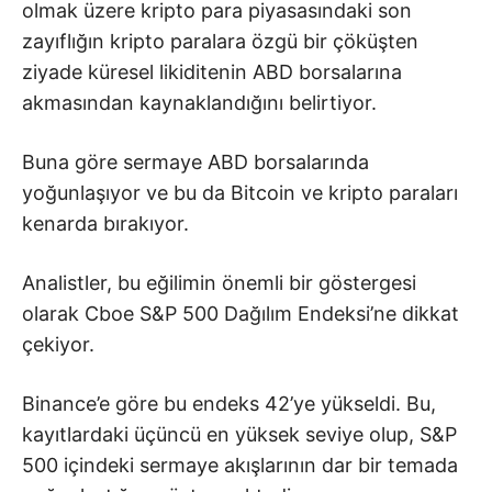
olmak üzere kripto para piyasasındaki son
zayıflığın kripto paralara özgü bir çöküşten
ziyade küresel likiditenin ABD borsalarına
akmasından kaynaklandığını belirtiyor.
Buna göre sermaye ABD borsalarında
yoğunlaşıyor ve bu da Bitcoin ve kripto paraları
kenarda bırakıyor.
Analistler, bu eğilimin önemli bir göstergesi
olarak Cboe S&P 500 Dağılım Endeksi’ne dikkat
çekiyor.
Binance’e göre bu endeks 42’ye yükseldi. Bu,
kayıtlardaki üçüncü en yüksek seviye olup, S&P
500 içindeki sermaye akışlarının dar bir temada