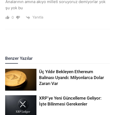
Analarının amına akıyo milleti soruyoruz demiyorlar yok
şu yok bu
Yanıtla
0
Benzer Yazılar
Üç Yıldır Bekleyen Ethereum
Balinası Uyandı: Milyonlarca Dolar
Zararı Var
XRP’ye Yeni Güncelleme Geliyor:
İşte Bilinmesi Gerekenler