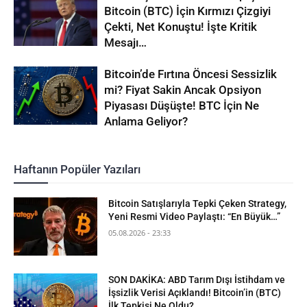
Bitcoin (BTC) İçin Kırmızı Çizgiyi
Çekti, Net Konuştu! İşte Kritik
Mesajı…
Bitcoin’de Fırtına Öncesi Sessizlik
mi? Fiyat Sakin Ancak Opsiyon
Piyasası Düşüşte! BTC İçin Ne
Anlama Geliyor?
Haftanın Popüler Yazıları
Bitcoin Satışlarıyla Tepki Çeken Strategy,
Yeni Resmi Video Paylaştı: “En Büyük…”
05.08.2026 - 23:33
SON DAKİKA: ABD Tarım Dışı İstihdam ve
İşsizlik Verisi Açıklandı! Bitcoin’in (BTC)
İlk Tepkisi Ne Oldu?