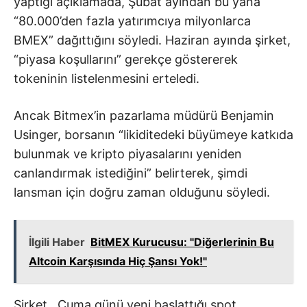
yaptığı açıklamada, Şubat ayından bu yana
“80.000’den fazla yatırımcıya milyonlarca
BMEX” dağıttığını söyledi. Haziran ayında şirket,
“piyasa koşullarını” gerekçe göstererek
tokeninin listelenmesini erteledi.
Ancak Bitmex’in pazarlama müdürü Benjamin
Usinger, borsanın “likiditedeki büyümeye katkıda
bulunmak ve kripto piyasalarını yeniden
canlandırmak istediğini” belirterek, şimdi
lansman için doğru zaman olduğunu söyledi.
İlgili Haber
BitMEX Kurucusu: "Diğerlerinin Bu
Altcoin Karşısında Hiç Şansı Yok!"
Şirket , Cuma günü yeni başlattığı spot