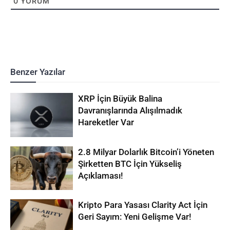
0
YORUM
Benzer Yazılar
XRP İçin Büyük Balina
Davranışlarında Alışılmadık
Hareketler Var
2.8 Milyar Dolarlık Bitcoin’i Yöneten
Şirketten BTC İçin Yükseliş
Açıklaması!
Kripto Para Yasası Clarity Act İçin
Geri Sayım: Yeni Gelişme Var!