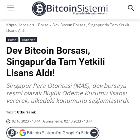
Kripto Haberleri
Borsa
Dev Bitcoin Borsası, Singapur'da Tam Yetkili
Lisans Aldı!
Borsa
Haberler
Dev Bitcoin Borsası,
Singapur’da Tam Yetkili
Lisans Aldı!
Singapur Para Otoritesi (MAS), dev borsaya
resmi olarak Büyük Ödeme Kurumu lisansı
vererek, ülkedeki konumunu sağlamlaştırdı.
Yazar:
Utku Yanık
Güncelleme:
02.10.2023 - 13:44
02.10.2023 - 13:44