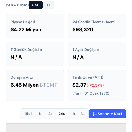
PARA BIRIMI
USD
TL
Piyasa Değeri
24 Saatlik Ticaret Hacmi
$4.22 Milyon
$98,326
7 Günlük Değişim
1 Aylık Değişim
N / A
N / A
Dolaşım Arzı
Tarihi Zirve (ATH)
6.45 Milyon
BTCMT
$2.37
(-72.37%)
(Tarih: 01 Ocak 1970)
15dk
1s
4s
24s
1h
1a
Sohbete Katıl