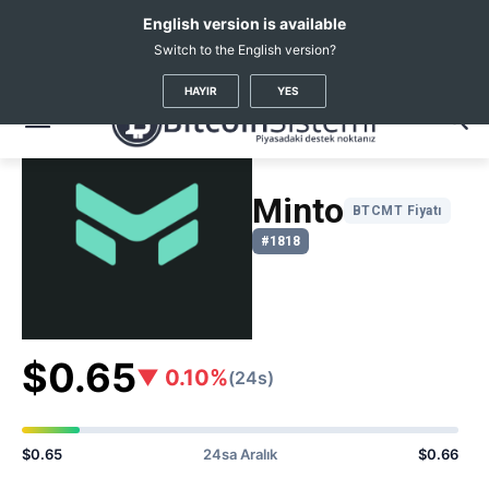
English version is available
Switch to the English version?
Kripto Haberleri
Coin Fiyatları
Minto
(BTCMT)
HAYIR
YES
Minto
BTCMT Fiyatı
#1818
$0.65
▼ 0.10%
(24s)
$0.65
24sa Aralık
$0.66