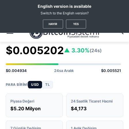
English version is available
Switch to the English version?
Kripto Haberleri
Coin Fiyatları
District0x
(DNT)
HAYIR
YES
district0x
DNT Fiyatı
#1666
$0.005202
▲ 3.30%
(24s)
$0.004934
24sa Aralık
$0.005521
PARA BIRIMI
USD
TL
Piyasa Değeri
24 Saatlik Ticaret Hacmi
$5.20 Milyon
$4,173
7 Günlük Değişim
1 Aylık Değişim