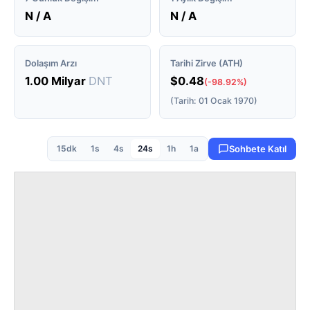
N / A
N / A
Dolaşım Arzı
Tarihi Zirve (ATH)
1.00 Milyar
DNT
$0.48
(-98.92%)
(Tarih: 01 Ocak 1970)
15dk
1s
4s
24s
1h
1a
Sohbete Katıl