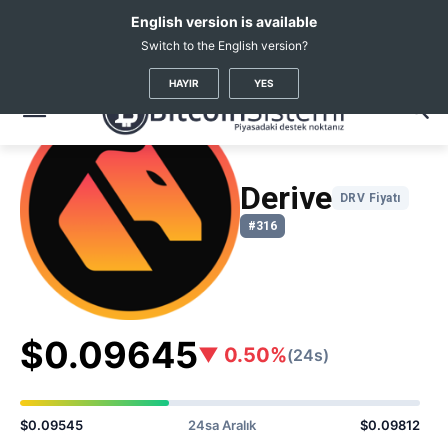
English version is available
Switch to the English version?
Kripto Haberleri
Coin Fiyatları
Derive
(DRV)
HAYIR
YES
Derive
DRV Fiyatı
#316
$0.09645
▼ 0.50%
(24s)
$0.09545
24sa Aralık
$0.09812