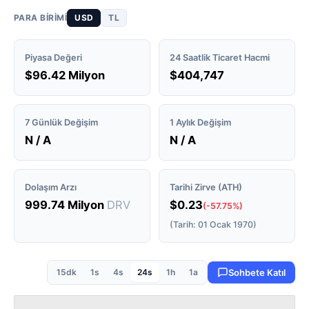
PARA BIRIMI
USD
TL
Piyasa Değeri
24 Saatlik Ticaret Hacmi
$96.42 Milyon
$404,747
7 Günlük Değişim
1 Aylık Değişim
N / A
N / A
Dolaşım Arzı
Tarihi Zirve (ATH)
999.74 Milyon
DRV
$0.23
(-57.75%)
(Tarih: 01 Ocak 1970)
15dk
1s
4s
24s
1h
1a
Sohbete Katıl