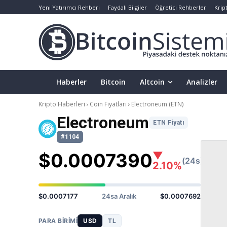
Yeni Yatırımcı Rehberi
Faydalı Bilgiler
Öğretici Rehberler
Krip
Haberler
Bitcoin
Altcoin
Analizler
Kripto Haberleri
Coin Fiyatları
Electroneum
(ETN)
Electroneum
ETN Fiyatı
#1104
$0.0007390
▼
(24s)
2.10%
$0.0007177
24sa Aralık
$0.0007692
PARA BIRIMI
USD
TL