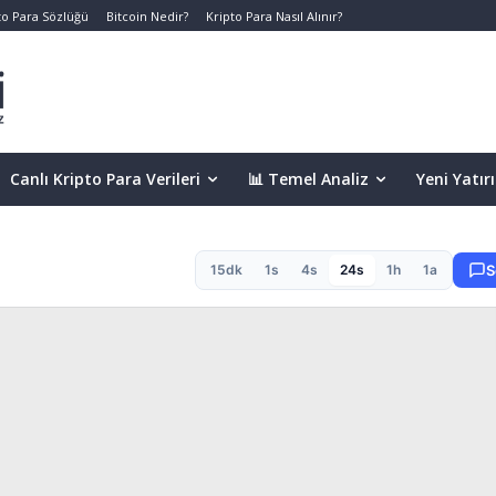
to Para Sözlüğü
Bitcoin Nedir?
Kripto Para Nasıl Alınır?
Canlı Kripto Para Verileri
📊 Temel Analiz
Yeni Yatır
15dk
1s
4s
24s
1h
1a
S