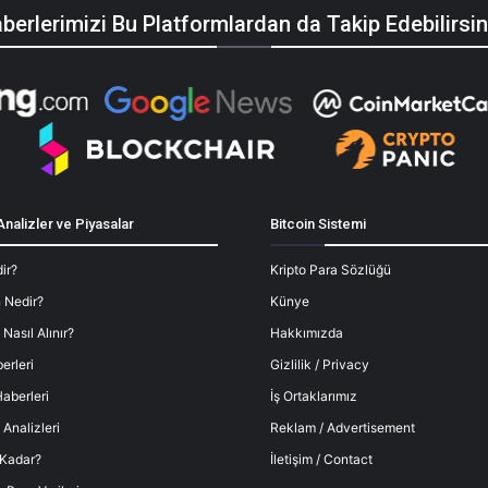
berlerimizi Bu Platformlardan da Takip Edebilirsin
Analizler ve Piyasalar
Bitcoin Sistemi
ir?
Kripto Para Sözlüğü
 Nedir?
Künye
 Nasıl Alınır?
Hakkımızda
erleri
Gizlilik / Privacy
aberleri
İş Ortaklarımız
 Analizleri
Reklam / Advertisement
 Kadar?
İletişim / Contact