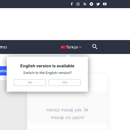
ımcı
Türkçe
English version is available
ohbeti Kapat
Switch to the English version?
ETN Sohbeti
NO
YES
Henüz mesaj yok. İlk
mesajı siz yazın!