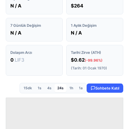
N / A
$264
7 Günlük Değişim
1 Aylık Değişim
N / A
N / A
Dolaşım Arzı
Tarihi Zirve (ATH)
0
LIF3
$0.62
(-99.96%)
(Tarih: 01 Ocak 1970)
15dk
1s
4s
24s
1h
1a
Sohbete Katıl