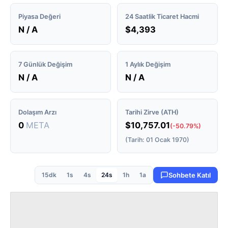
Piyasa Değeri
24 Saatlik Ticaret Hacmi
N / A
$4,393
7 Günlük Değişim
1 Aylık Değişim
N / A
N / A
Dolaşım Arzı
Tarihi Zirve (ATH)
0
META
$10,757.01
(-50.79%)
(Tarih: 01 Ocak 1970)
15dk
1s
4s
24s
1h
1a
Sohbete Katıl