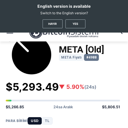
English version is available
Switch to the English version?
Kripto Haberleri
Coin Fiyatları
Meta 2
(META)
HAYIR
YES
META [Old]
META Fiyatı
#4988
$5,293.49
▼ 5.90%
(24s)
$5,266.85
24sa Aralık
$5,806.51
PARA BIRIMI
USD
TL