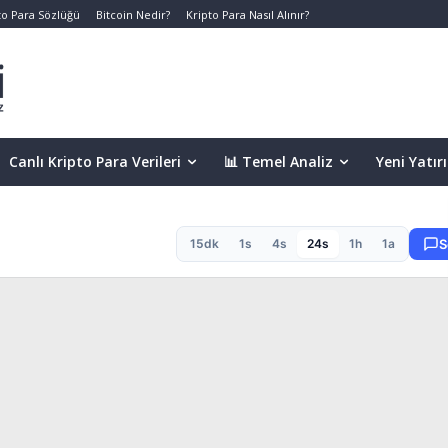
to Para Sözlüğü
Bitcoin Nedir?
Kripto Para Nasıl Alınır?
Canlı Kripto Para Verileri
📊 Temel Analiz
Yeni Yatır
15dk
1s
4s
24s
1h
1a
S