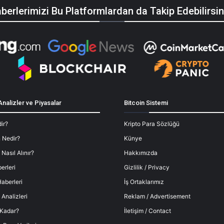
berlerimizi Bu Platformlardan da Takip Edebilirsin
Analizler ve Piyasalar
Bitcoin Sistemi
ir?
Kripto Para Sözlüğü
 Nedir?
Künye
 Nasıl Alınır?
Hakkımızda
erleri
Gizlilik / Privacy
aberleri
İş Ortaklarımız
 Analizleri
Reklam / Advertisement
 Kadar?
İletişim / Contact