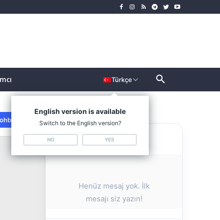
ımcı
Türkçe
English version is available
ohbeti Kapat
Switch to the English version?
PRO Sohbeti
NO
YES
Henüz mesaj yok. İlk
mesajı siz yazın!