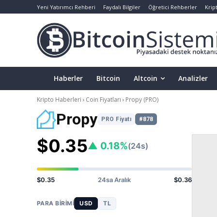
Yeni Yatırımcı Rehberi
Faydalı Bilgiler
Öğretici Rehberler
Krip
Haberler
Bitcoin
Altcoin
Analizler
Kripto Haberleri
Coin Fiyatları
Propy
(PRO)
Propy
PRO Fiyatı
#878
$0.35
▲ 0.18%
(24s)
$0.35
24sa Aralık
$0.36
PARA BIRIMI
USD
TL