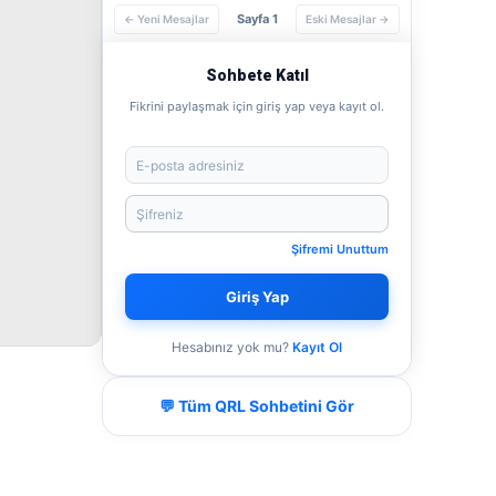
Sayfa 1
← Yeni Mesajlar
Eski Mesajlar →
Sohbete Katıl
Fikrini paylaşmak için giriş yap veya kayıt ol.
Şifremi Unuttum
Giriş Yap
Hesabınız yok mu?
Kayıt Ol
💬 Tüm QRL Sohbetini Gör