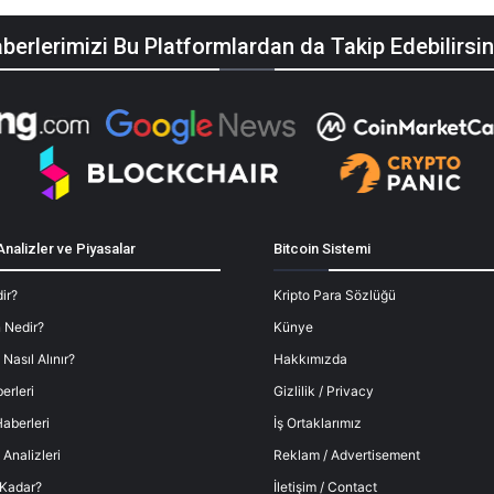
berlerimizi Bu Platformlardan da Takip Edebilirsin
Analizler ve Piyasalar
Bitcoin Sistemi
ir?
Kripto Para Sözlüğü
 Nedir?
Künye
 Nasıl Alınır?
Hakkımızda
erleri
Gizlilik / Privacy
aberleri
İş Ortaklarımız
 Analizleri
Reklam / Advertisement
 Kadar?
İletişim / Contact