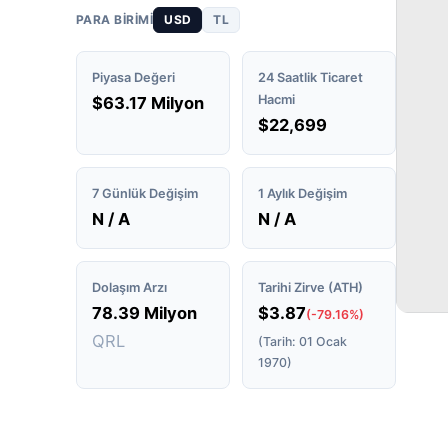
PARA BIRIMI
USD
TL
Piyasa Değeri
24 Saatlik Ticaret
Hacmi
$63.17 Milyon
$22,699
7 Günlük Değişim
1 Aylık Değişim
N / A
N / A
Dolaşım Arzı
Tarihi Zirve (ATH)
78.39 Milyon
$3.87
(-79.16%)
QRL
(Tarih: 01 Ocak
1970)