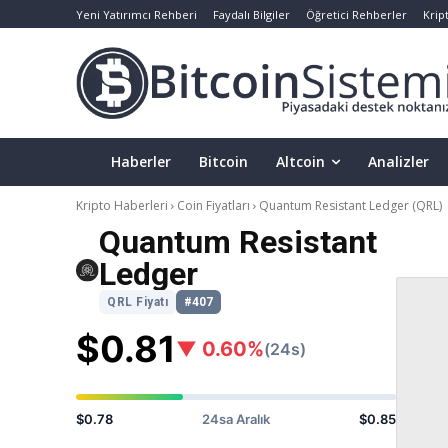
Yeni Yatırımcı Rehberi
Faydalı Bilgiler
Öğretici Rehberler
Krip
Haberler
Bitcoin
Altcoin
Analizler
Kripto Haberleri
Coin Fiyatları
Quantum Resistant Ledger
(QRL)
Quantum Resistant
Ledger
QRL Fiyatı
#407
$0.81
▼ 0.60%
(24s)
$0.78
24sa Aralık
$0.85