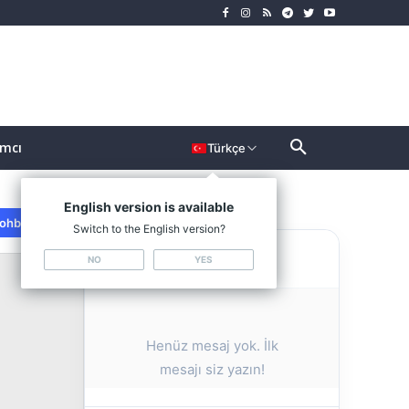
ımcı
Türkçe
English version is available
ohbeti Kapat
Switch to the English version?
QRL Sohbeti
NO
YES
Henüz mesaj yok. İlk
mesajı siz yazın!