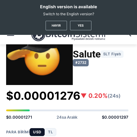
English version is available
Switch to the English version?
Kripto Haberleri
Coin Fiyatları
Salute
(SLT)
HAYIR
YES
Salute
SLT Fiyatı
#2732
$0.00001276
▼ 0.20%
(24s)
$0.00001271
24sa Aralık
$0.00001297
PARA BIRIMI
USD
TL