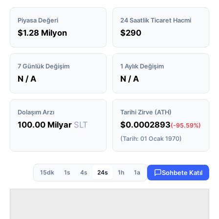
Piyasa Değeri
24 Saatlik Ticaret Hacmi
$1.28 Milyon
$290
7 Günlük Değişim
1 Aylık Değişim
N / A
N / A
Dolaşım Arzı
Tarihi Zirve (ATH)
100.00 Milyar
SLT
$0.0002893
(-95.59%)
(Tarih: 01 Ocak 1970)
15dk
1s
4s
24s
1h
1a
Sohbete Katıl