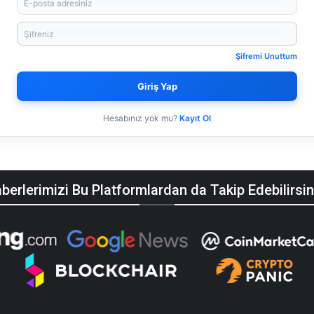
Şifremi Unuttum
Giriş Yap
Hesabınız yok mu?
Kayıt Ol
berlerimizi Bu Platformlardan da Takip Edebilirsin