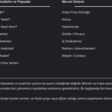
Analizler ve Piyasalar
Bitcoin Sistemi
ir?
Kripto Para Sözlüğü
 Nedir?
Künye
 Nasıl Alınır?
Hakkımızda
erleri
Gizlilik / Privacy
aberleri
İş Ortaklarımız
 Analizleri
Reklam / Advertisement
 Kadar?
İletişim / Contact
o Para Verileri
 makaleler ve analizler yatırım tavsiyesi niteliğinde değildir. Bitcoin ve kripto p
durumda tüm yatırımınızı kaybetme noktasına gelebilirsiniz. Bu bağlamda tüm trans
amında hizmet vermez ve hiçbir proje veya dijital varlığa yatırım yapılmasını öne