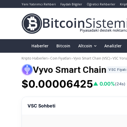
Yeni Yatırımcı Rehberi
Faydalı Bilgiler
Öğretici Rehberler
Krip
Haberler
Bitcoin
Altcoin
Analizler
Kripto Haberleri
Coin Fiyatları
Vyvo Smart Chain (VSC)
VSC Yoru
Vyvo Smart Chain
VSC Fiyatı
$0.00006425
▲ 0.00%
(24s)
VSC Sohbeti