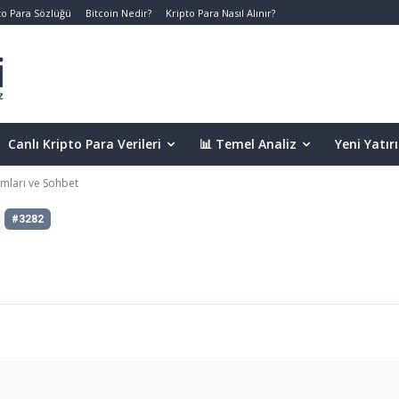
to Para Sözlüğü
Bitcoin Nedir?
Kripto Para Nasıl Alınır?
Canlı Kripto Para Verileri
📊 Temel Analiz
Yeni Yatır
mları ve Sohbet
#3282