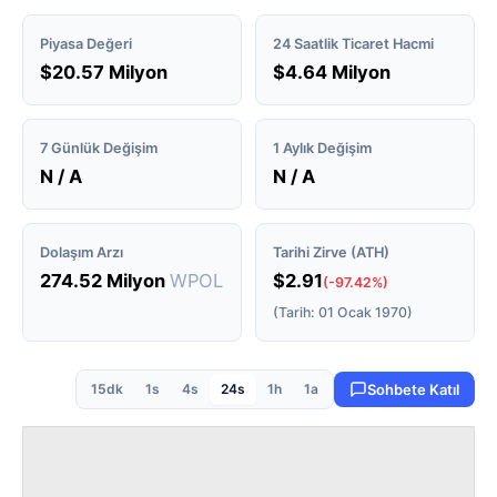
Piyasa Değeri
24 Saatlik Ticaret Hacmi
$20.57 Milyon
$4.64 Milyon
7 Günlük Değişim
1 Aylık Değişim
N / A
N / A
Dolaşım Arzı
Tarihi Zirve (ATH)
274.52 Milyon
WPOL
$2.91
(-97.42%)
(Tarih: 01 Ocak 1970)
15dk
1s
4s
24s
1h
1a
Sohbete Katıl