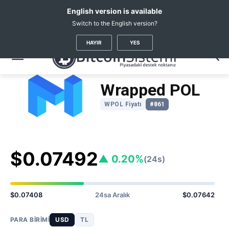
English version is available
Switch to the English version?
Kripto Haberleri
Coin Fiyatları
Wmatic
(WPOL)
HAYIR
YES
Wrapped POL
WPOL Fiyatı
#861
$0.07492
▲ 0.20%
(24s)
$0.07408
24sa Aralık
$0.07642
PARA BIRIMI
USD
TL