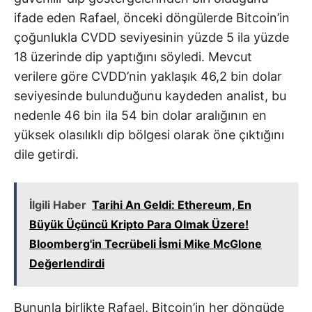
ifade eden Rafael, önceki döngülerde Bitcoin’in
çoğunlukla CVDD seviyesinin yüzde 5 ila yüzde
18 üzerinde dip yaptığını söyledi. Mevcut
verilere göre CVDD’nin yaklaşık 46,2 bin dolar
seviyesinde bulunduğunu kaydeden analist, bu
nedenle 46 bin ila 54 bin dolar aralığının en
yüksek olasılıklı dip bölgesi olarak öne çıktığını
dile getirdi.
İlgili Haber
Tarihi An Geldi: Ethereum, En
Büyük Üçüncü Kripto Para Olmak Üzere!
Bloomberg'in Tecrübeli İsmi Mike McGlone
Değerlendirdi
Bununla birlikte Rafael, Bitcoin’in her döngüde