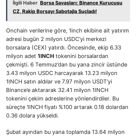
İlgili Haber
Borsa Savaşları: Binance Kurucusu
CZ, Rakip Borsayı Sabotajla Suçladı!
Onchain verilerine göre, 1inch ekibine ait yatırım
adresi bugün 2 milyon USDC’yi merkezi
borsalara (CEX) yatırdı. Öncesinde, ekip 6.33
milyon adet
1INCH
tokenini borsalardan
çekmişti. 6 Temmuz’dan bu yana zincir üstünde
3.43 milyon USDC harcayarak 13.23 milyon
1INCH satın aldılar ve 7.97 milyon USDT’yi
Binance’e aktararak 32.41 milyon 1INCH
tokenini çekim adreslerine yönlendirdiler. Bu
süreçte 1INCH fiyatı %100 artarak 0.18 dolardan
0.36 dolara yükseldi.
Şubat ayından bu yana toplamda 13.64 milyon