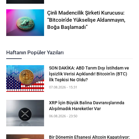
Çinli Madencilik Şirketi Kurucusu:
“Bitcoin’de Yükselişe Aldanmayın,
Boğa Başlamadı”
Haftanın Popüler Yazıları
SON DAKİKA: ABD Tarım Dışı İstihdam ve
İşsizlik Verisi Açıklandı! Bitcoin’in (BTC)
İlk Tepkisi Ne Oldu?
07.08.2026 - 15:31
XRP İçin Büyük Balina Davranışlarında
Alışılmadık Hareketler Var
06.08.2026 - 23:50
Bir Dönemin Efsanesi Altcoin Kapatılıyor: