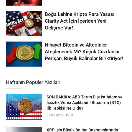
Boğa Lehine Kripto Para Yasası
Clarity Act İçin İçeriden Yeni
Gelişme Var!
Nihayet Bitcoin ve Altcoinler
Ateşlenecek Mi? Küçük Cüzdanlar
Perişan, Büyük Balinalar Biriktiriyor!
Haftanın Popüler Yazıları
SON DAKİKA: ABD Tarım Dışı İstihdam ve
İşsizlik Verisi Açıklandı! Bitcoin’in (BTC)
İlk Tepkisi Ne Oldu?
07.08.2026 - 15:31
XRP İçin Büyük Balina Davranışlarında