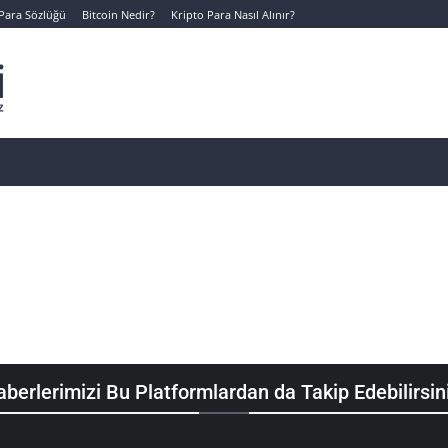
 Para Sözlüğü
Bitcoin Nedir?
Kripto Para Nasıl Alınır?
Canlı Kripto Para Verileri
📊 Temel Analiz
Yeni Yatı
berlerimizi Bu Platformlardan da Takip Edebilirsin