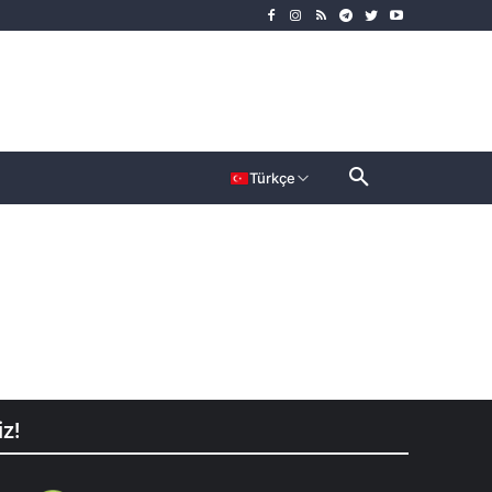
rımcı
Dahası
Türkçe
iz!