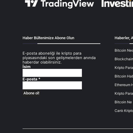
Haber Bültenimize Abone Olun
Haberler, A
Bitcoin Ned
E-posta aboneliği ile kripto para
piyasasındaki son gelişmelerden anında
Blockchain
haberdar olabilirsiniz.
İsim
Kripto Para
Bitcoin Hab
E-posta
*
Ethereum H
Kripto Para
Bitcoin Ne
Canlı Kript