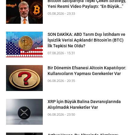
Bitcoin Satışlarıyla Tepki Çeken Strategy,
Yeni Resmi Video Paylaştı: “En Büyük…”
05.08.2026 - 23:33
SON DAKİKA: ABD Tarım Dışı İstihdam ve
İşsizlik Verisi Açıklandı! Bitcoin’in (BTC)
İlk Tepkisi Ne Oldu?
07.08.2026 - 15:31
Bir Dönemin Efsanesi Altcoin Kapatılıyor:
Kullanıcıların Yapması Gerekenler Var
06.08.2026 - 20:35
XRP İçin Büyük Balina Davranışlarında
Alışılmadık Hareketler Var
06.08.2026 - 23:50