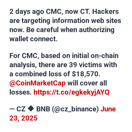
2 days ago CMC, now CT. Hackers
are targeting information web sites
now. Be careful when authorizing
wallet connect.
For CMC, based on initial on-chain
analysis, there are 39 victims with
a combined loss of $18,570.
@CoinMarketCap
will cover all
losses.
https://t.co/egkekyjAYQ
— CZ 🔶 BNB (@cz_binance)
June
23, 2025