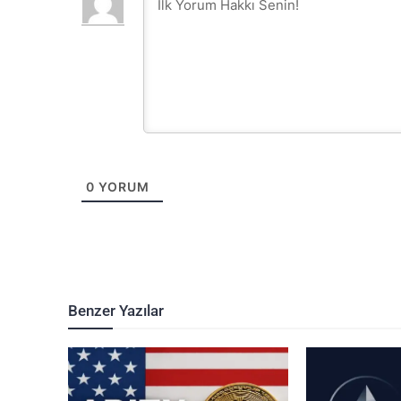
0
YORUM
Benzer Yazılar