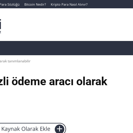
 Para Sözlüğü
Bitcoin Nedir?
Kripto Para Nasıl Alınır?
Canlı Kripto Para Verileri
📊 Temel Analiz
Yeni Yatı
arak tanımlanabilir
zli ödeme aracı olarak