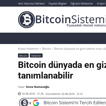
Yeni Yatırımcı Rehberi
Faydalı Bilgiler
Öğretici Rehberler
Kripto
Haberler
Bitcoin
Altcoin
Analizler
Kripto Haberleri
Bitcoin
Bitcoin dünyada en gizli ödeme aracı ol
Bitcoin
Haberler
Bitcoin dünyada en gi
tanımlanabilir
Yazar:
Sema Numanoğlu
Güncelleme:
02.08.2018 - 21:51
02.08.2018 - 21:36