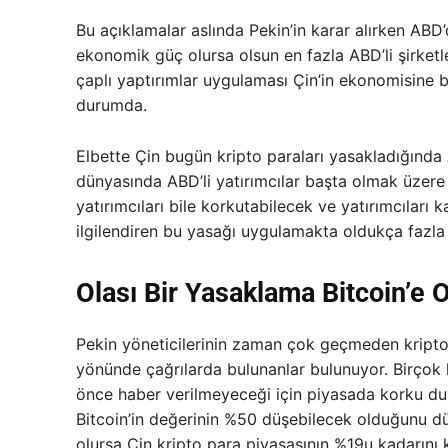
Bu açıklamalar aslında Pekin’in karar alırken ABD
ekonomik güç olursa olsun en fazla ABD’li şirket
çaplı yaptırımlar uygulaması Çin’in ekonomisine 
durumda.
Elbette Çin bugün kripto paraları yasakladığında
dünyasında ABD’li yatırımcılar başta olmak üzere b
yatırımcıları bile korkutabilecek ve yatırımcıları 
ilgilendiren bu yasağı uygulamakta oldukça fazla ç
Olası Bir Yasaklama Bitcoin’e 
Pekin yöneticilerinin zaman çok geçmeden kripto
yönünde çağrılarda bulunanlar bulunuyor. Birçok 
önce haber verilmeyeceği için piyasada korku duyd
Bitcoin’in değerinin %50 düşebilecek olduğunu düş
olursa Çin kripto para piyasasının %19u kadarını k