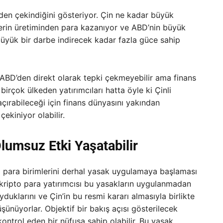
’den çekindiğini gösteriyor. Çin ne kadar büyük
lerin üretiminden para kazanıyor ve ABD’nin büyük
büyük bir darbe indirecek kadar fazla güce sahip
 ABD’den direkt olarak tepki çekmeyebilir ama finans
irçok ülkeden yatırımcıları hatta öyle ki Çinli
kaçırabileceği için finans dünyasını yakından
ekiniyor olabilir.
Olumsuz Etki Yaşatabilir
 para birimlerini derhal yasak uygulamaya başlaması
kripto para yatırımcısı bu yasakların uygulanmadan
uklarını ve Çin’in bu resmi kararı almasıyla birlikte
ünüyorlar. Objektif bir bakış açısı gösterilecek
ontrol eden bir nüfusa sahip olabilir. Bu yasak