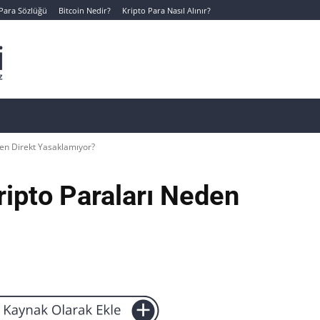
 Para Sözlüğü
Bitcoin Nedir?
Kripto Para Nasıl Alınır?
Canlı Kripto Para Verileri
📊 Temel Analiz
Yeni Yatı
den Direkt Yasaklamıyor?
ripto Paraları Neden