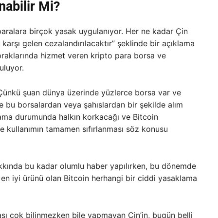
abilir Mi?
 paralara birçok yasak uygulanıyor. Her ne kadar Çin
arşı gelen cezalandırılacaktır” şeklinde bir açıklama
raklarında hizmet veren kripto para borsa ve
uluyor.
 Çünkü şuan dünya üzerinde yüzlerce borsa var ve
le bu borsalardan veya şahıslardan bir şekilde alım
klama durumunda halkın korkacağı ve Bitcoin
 de kullanımın tamamen sıfırlanması söz konusu
hakkında bu kadar olumlu haber yapılırken, bu dönemde
n en iyi ürünü olan Bitcoin herhangi bir ciddi yasaklama
sı çok bilinmezken bile yapmayan Çin’in, bugün belli