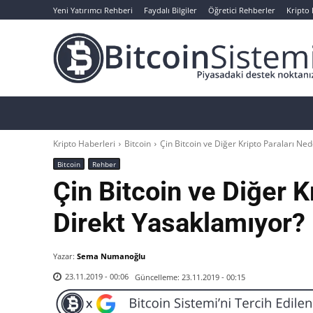
Yeni Yatırımcı Rehberi
Faydalı Bilgiler
Öğretici Rehberler
Kripto
Haberler
Bitcoin
Altcoin
Analizler
Kripto Haberleri
Bitcoin
Çin Bitcoin ve Diğer Kripto Paraları Ne
Bitcoin
Rehber
Çin Bitcoin ve Diğer K
Direkt Yasaklamıyor?
Yazar:
Sema Numanoğlu
Güncelleme:
23.11.2019 - 00:15
23.11.2019 - 00:06