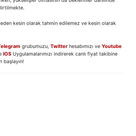
 iken, yükselişler olmasının da beklentiler dahilinde
irtilmekte.
nceden kesin olarak tahmin edilemez ve kesin olarak
Telegram
grubumuzu,
Twitter
hesabımızı ve
Youtube
e
IOS
Uygulamalarımızı indirerek canlı fiyat takibine
 başlayın!