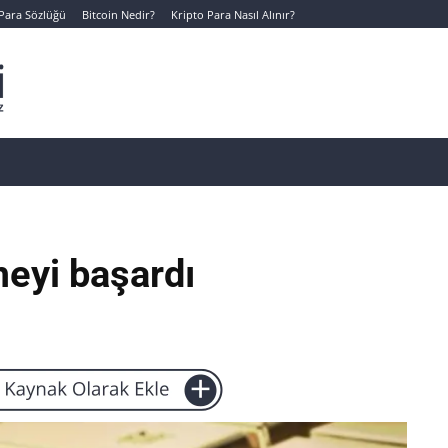
 Para Sözlüğü
Bitcoin Nedir?
Kripto Para Nasıl Alınır?
Canlı Kripto Para Verileri
📊 Temel Analiz
Yeni Yatı
meyi başardı