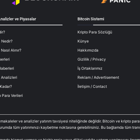
nalizler ve Piyasalar
Bitcoin Sistemi
ir?
Kripto Para Sözlüğü
 Nedir?
Künye
 Nasıl Alınır?
Hakkımızda
erleri
Gizlilik / Privacy
aberleri
İş Ortaklarımız
 Analizleri
Reklam / Advertisement
 Kadar?
İletişim / Contact
o Para Verileri
 makaleler ve analizler yatırım tavsiyesi niteliğinde değildir. Bitcoin ve kripto p
durumda tüm yatırımınızı kaybetme noktasına gelebilirsiniz. Bu bağlamda tüm trans
amında hizmet vermez ve hiçbir proje veya dijital varlığa yatırım yapılmasını öne