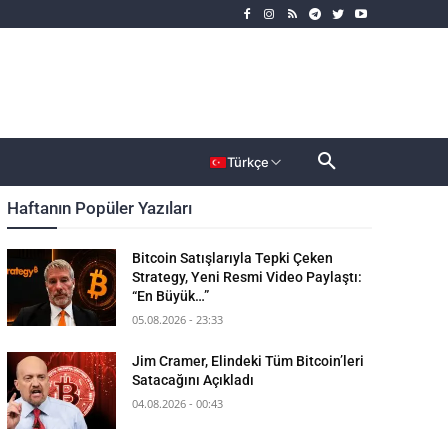
rımcı
Dahası
Türkçe
Haftanın Popüler Yazıları
Bitcoin Satışlarıyla Tepki Çeken
Strategy, Yeni Resmi Video Paylaştı:
“En Büyük…”
05.08.2026 - 23:33
Jim Cramer, Elindeki Tüm Bitcoin’leri
Satacağını Açıkladı
04.08.2026 - 00:43