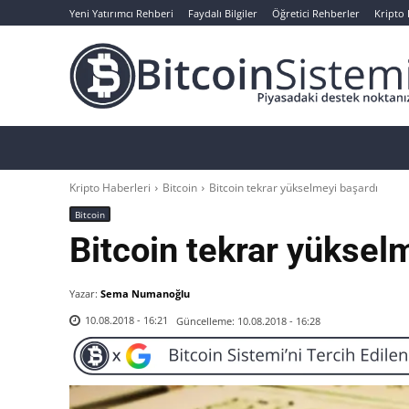
Yeni Yatırımcı Rehberi
Faydalı Bilgiler
Öğretici Rehberler
Kripto
Haberler
Bitcoin
Altcoin
Analizler
Kripto Haberleri
Bitcoin
Bitcoin tekrar yükselmeyi başardı
Bitcoin
Bitcoin tekrar yüksel
Yazar:
Sema Numanoğlu
Güncelleme:
10.08.2018 - 16:28
10.08.2018 - 16:21