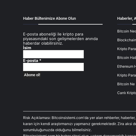
Haber Bültenimize Abone Olun
Haberler, A
Bitcoin Ned
E-posta aboneliği ile kripto para
piyasasındaki son gelişmelerden anında
Blockchain
haberdar olabilirsiniz.
İsim
Kripto Para
Bitcoin Hab
E-posta
*
Ethereum H
Kripto Para
Bitcoin Ne
Canlı Kript
Risk Açıklaması: Bitcoinsistemi.com'da yer alan rehberler, haberler,
kararı için kendi araştırmanızı yapmanız gerekmektedir. Zira aksi 
sorumluluğunuzda olduğunu bilmelisiniz.
Bitcoinsistemi.com bir haber sitesi olup, yatırım danışmanlığı kaps