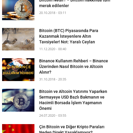
merak edilenler
20.10.2018 - 03:11
Bitcoin (BTC) Piyasasında Para
Kazanmak İsteyenlere Altın
Tavsiyeler! Not: Yaralı Ceylan
11.12.2020 - 00:40
Binance Kullanım Rehberi – Binance
Üzerinden Nasıl Bitcoin ve Altcoin
Alınır?
31.10.2018 - 20:35
Bitcoin ve Altcoin Yatırımı Yaparken
Sermayeye USD Bazlı Bakmanın ve
Hacimli Borsada İşlem Yapmanın
Önemi
24.07.2020 - 03:55
Çin Bitcoin ve Diğer Kripto Paraları
Neden Direkt Yasaklamıyor?