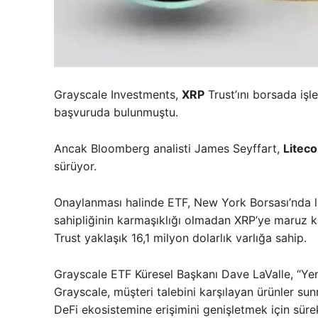
Grayscale Investments,
XRP
Trust’ını borsada iş
başvuruda bulunmuştu.
Ancak Bloomberg analisti James Seyffart,
Liteco
sürüyor.
Onaylanması halinde ETF, New York Borsası’nda li
sahipliğinin karmaşıklığı olmadan XRP’ye maruz 
Trust yaklaşık 16,1 milyon dolarlık varlığa sahip.
Grayscale ETF Küresel Başkanı Dave LaValle, “Yeni
Grayscale, müşteri talebini karşılayan ürünler sunm
DeFi ekosistemine erişimini genişletmek için sürekl