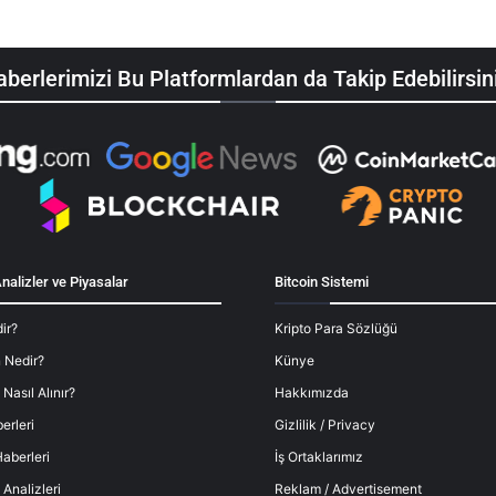
berlerimizi Bu Platformlardan da Takip Edebilirsin
nalizler ve Piyasalar
Bitcoin Sistemi
ir?
Kripto Para Sözlüğü
 Nedir?
Künye
 Nasıl Alınır?
Hakkımızda
erleri
Gizlilik / Privacy
aberleri
İş Ortaklarımız
 Analizleri
Reklam / Advertisement