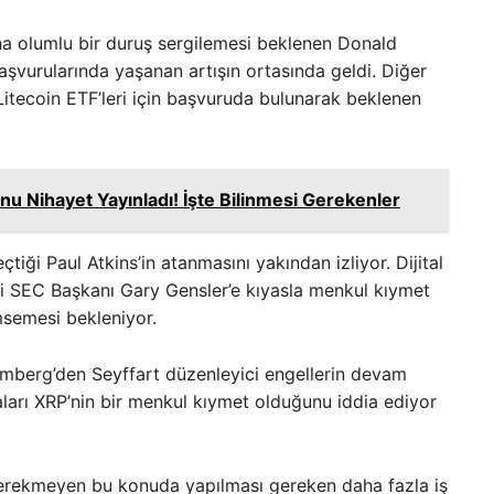
ha olumlu bir duruş sergilemesi beklenen Donald
şvurularında yaşanan artışın ortasında geldi. Diğer
itecoin ETF’leri için başvuruda bulunarak beklenen
u Nihayet Yayınladı! İşte Bilinmesi Gerekenler
tiği Paul Atkins’in atanmasını yakından izliyor. Dijital
 eski SEC Başkanı Gary Gensler’e kıyasla menkul kıymet
semesi bekleniyor.
mberg’den Seyffart düzenleyici engellerin devam
arı XRP’nin bir menkul kıymet olduğunu iddia ediyor
 gerekmeyen bu konuda yapılması gereken daha fazla iş