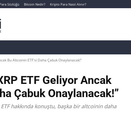
 Para Sözlüğü
Bitcoin Nedir?
Kripto Para Nasıl Alınır?
Canlı Kripto Para Verileri
📊 Temel Analiz
Yeni Yatı
ncak Bu Altcoinin ETF'si Daha Çabuk Onaylanacak!"
“XRP ETF Geliyor Ancak
aha Çabuk Onaylanacak!”
 ETF hakkında konuştu, başka bir altcoinin daha