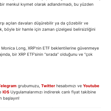
n bir menkul kıymet olarak adlandırmadı, bu yüzden
ı açılan davaları düşürebilir ya da çözebilir ve
, böyle bir hamle için zaman çizelgesi belirsizliğini
nı Monica Long, XRP’nin ETF beklentilerine güvenmeye
jında, bir XRP ETF’sinin “sırada” olduğunu ve “çok
Telegram
grubumuzu,
Twitter
hesabımızı ve
Youtube
e
IOS
Uygulamalarımızı indirerek canlı fiyat takibine
 başlayın!