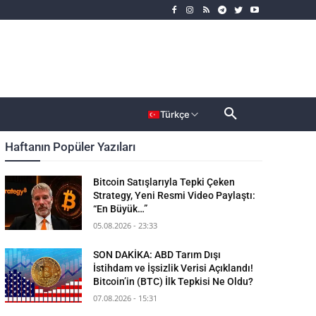
rımcı
Dahası
Türkçe
Haftanın Popüler Yazıları
Bitcoin Satışlarıyla Tepki Çeken
Strategy, Yeni Resmi Video Paylaştı:
“En Büyük…”
05.08.2026 - 23:33
SON DAKİKA: ABD Tarım Dışı
İstihdam ve İşsizlik Verisi Açıklandı!
Bitcoin’in (BTC) İlk Tepkisi Ne Oldu?
07.08.2026 - 15:31