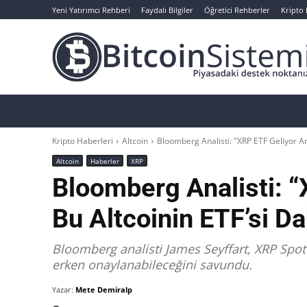
Yeni Yatırımcı Rehberi
Faydalı Bilgiler
Öğretici Rehberler
Kripto
Haberler
Bitcoin
Altcoin
Analizler
Kripto Haberleri
Altcoin
Bloomberg Analisti: "XRP ETF Geliyor A
Altcoin
Haberler
XRP
Bloomberg Analisti: 
Bu Altcoinin ETF’si D
Bloomberg analisti James Seyffart, XRP Spot
erken onaylanabileceğini savundu.
Yazar:
Mete Demiralp