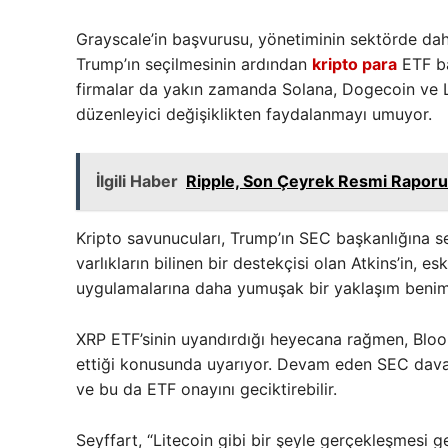
Grayscale’in başvurusu, yönetiminin sektörde da
Trump’ın seçilmesinin ardından
kripto para
ETF ba
firmalar da yakın zamanda Solana, Dogecoin ve L
düzenleyici değişiklikten faydalanmayı umuyor.
İlgili Haber
Ripple, Son Çeyrek Resmi Raporun
Kripto savunucuları, Trump’ın SEC başkanlığına seç
varlıkların bilinen bir destekçisi olan Atkins’in,
uygulamalarına daha yumuşak bir yaklaşım benim
XRP ETF’sinin uyandırdığı heyecana rağmen, Bloo
ettiği konusunda uyarıyor. Devam eden SEC daval
ve bu da ETF onayını geciktirebilir.
Seyffart, “Litecoin gibi bir şeyle gerçekleşmesi