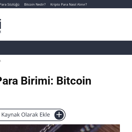
 Para Sözlüğü
Bitcoin Nedir?
Kripto Para Nasıl Alınır?
Canlı Kripto Para Verileri
📊 Temel Analiz
Yeni Yatı
n
ra Birimi: Bitcoin