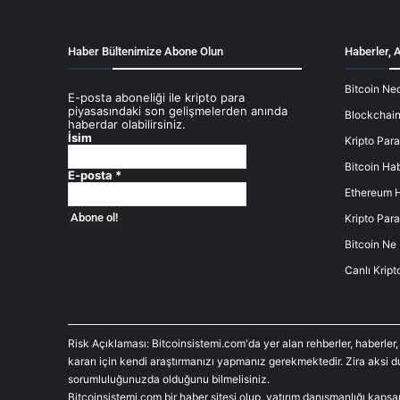
Haber Bültenimize Abone Olun
Haberler, A
Bitcoin Ned
E-posta aboneliği ile kripto para
piyasasındaki son gelişmelerden anında
Blockchain
haberdar olabilirsiniz.
İsim
Kripto Para
Bitcoin Hab
E-posta
*
Ethereum H
Kripto Para
Bitcoin Ne
Canlı Kript
Risk Açıklaması: Bitcoinsistemi.com'da yer alan rehberler, haberler,
kararı için kendi araştırmanızı yapmanız gerekmektedir. Zira aksi 
sorumluluğunuzda olduğunu bilmelisiniz.
Bitcoinsistemi.com bir haber sitesi olup, yatırım danışmanlığı kaps