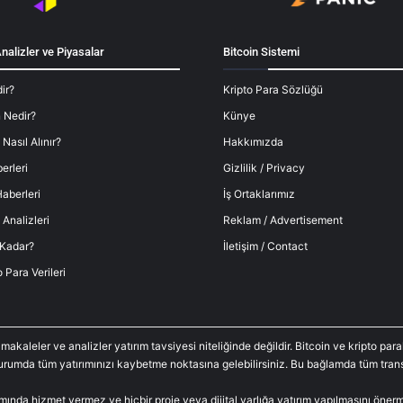
nalizler ve Piyasalar
Bitcoin Sistemi
ir?
Kripto Para Sözlüğü
 Nedir?
Künye
 Nasıl Alınır?
Hakkımızda
erleri
Gizlilik / Privacy
aberleri
İş Ortaklarımız
 Analizleri
Reklam / Advertisement
 Kadar?
İletişim / Contact
o Para Verileri
 makaleler ve analizler yatırım tavsiyesi niteliğinde değildir. Bitcoin ve kripto p
durumda tüm yatırımınızı kaybetme noktasına gelebilirsiniz. Bu bağlamda tüm trans
amında hizmet vermez ve hiçbir proje veya dijital varlığa yatırım yapılmasını öne