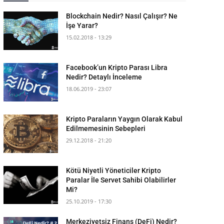
Blockchain Nedir? Nasıl Çalışır? Ne
İşe Yarar?
15.02.2018 - 13:29
Facebook’un Kripto Parası Libra
Nedir? Detaylı İnceleme
18.06.2019 - 23:07
Kripto Paraların Yaygın Olarak Kabul
Edilmemesinin Sebepleri
29.12.2018 - 21:20
Kötü Niyetli Yöneticiler Kripto
Paralar İle Servet Sahibi Olabilirler
Mi?
25.10.2019 - 17:30
Merkeziyetsiz Finans (DeFi) Nedir?