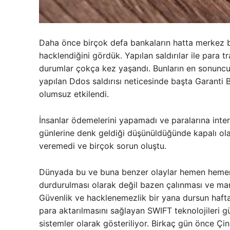
Daha önce birçok defa bankaların hatta merkez ba
hacklendiğini gördük. Yapılan saldırılar ile para t
durumlar çokça kez yaşandı. Bunların en sonuncu
yapılan Ddos saldırısı neticesinde başta Garanti
olumsuz etkilendi.
İnsanlar ödemelerini yapamadı ve paralarına intern
günlerine denk geldiği düşünüldüğünde kapalı olan
veremedi ve birçok sorun oluştu.
Dünyada bu ve buna benzer olaylar hemen hemen 
durdurulması olarak değil bazen çalınması ve mani
Güvenlik ve hacklenemezlik bir yana dursun hafta
para aktarılmasını sağlayan SWIFT teknolojileri g
sistemler olarak gösteriliyor. Birkaç gün önce Çi