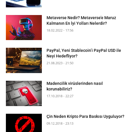
Metaverse Nedir? Metaverse’e Maruz
Kalmanın En İyi Yolları Nelerdir?
18.02.2022 - 17:56
PayPal, Yeni Stablecoin’i PayPal USD ile
Neyi Hedefliyor?
21.08.2023 - 21:50
Madencilik virüslerinden nasıl
korunabiliriz?
17.10.2018 - 22:27
Çin Neden Kripto Para Baskısı Uyguluyor?
09.12.2018 - 23:13