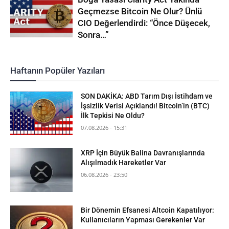
Geçmezse Bitcoin Ne Olur? Ünlü
CIO Değerlendirdi: “Önce Düşecek,
Sonra…”
Haftanın Popüler Yazıları
SON DAKİKA: ABD Tarım Dışı İstihdam ve
İşsizlik Verisi Açıklandı! Bitcoin’in (BTC)
İlk Tepkisi Ne Oldu?
07.08.2026 - 15:31
XRP İçin Büyük Balina Davranışlarında
Alışılmadık Hareketler Var
06.08.2026 - 23:50
Bir Dönemin Efsanesi Altcoin Kapatılıyor:
Kullanıcıların Yapması Gerekenler Var