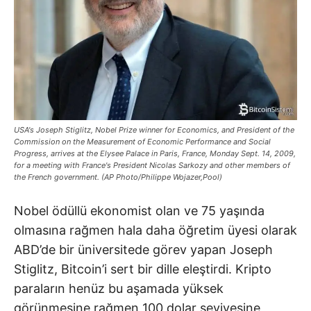
USA's Joseph Stiglitz, Nobel Prize winner for Economics, and President of the
Commission on the Measurement of Economic Performance and Social
Progress, arrives at the Elysee Palace in Paris, France, Monday Sept. 14, 2009,
for a meeting with France's President Nicolas Sarkozy and other members of
the French government. (AP Photo/Philippe Wojazer,Pool)
Nobel ödüllü ekonomist olan ve 75 yaşında
olmasına rağmen hala daha öğretim üyesi olarak
ABD’de bir üniversitede görev yapan Joseph
Stiglitz, Bitcoin’i sert bir dille eleştirdi. Kripto
paraların henüz bu aşamada yüksek
görünmesine rağmen 100 dolar seviyesine