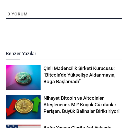
0
YORUM
Benzer Yazılar
Çinli Madencilik Şirketi Kurucusu:
“Bitcoin’de Yükselişe Aldanmayın,
Boğa Başlamadı”
Nihayet Bitcoin ve Altcoinler
Ateşlenecek Mi? Küçük Cüzdanlar
Perişan, Büyük Balinalar Biriktiriyor!
Boğa Yasası Clarity Act Yakında