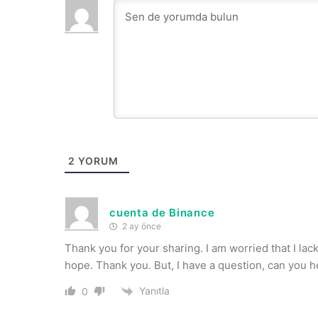
2
YORUM
cuenta de Binance
2 ay önce
Thank you for your sharing. I am worried that I lack 
hope. Thank you. But, I have a question, can you 
Yanıtla
0