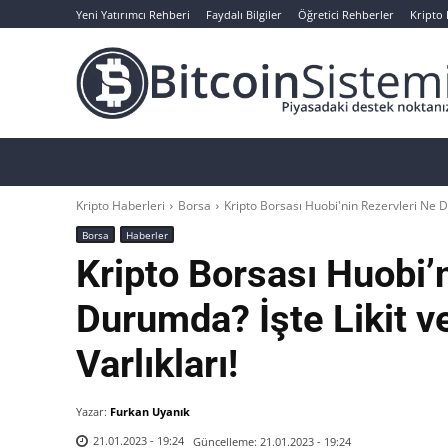
Yeni Yatırımcı Rehberi
Faydalı Bilgiler
Öğretici Rehberler
Kripto
Haberler
Bitcoin
Altcoin
Analizler
Kripto Haberleri
Borsa
Kripto Borsası Huobi'nin Rezervleri Ne D
Borsa
Haberler
Kripto Borsası Huobi’
Durumda? İşte Likit v
Varlıkları!
Yazar:
Furkan Uyanık
Güncelleme:
21.01.2023 - 19:24
21.01.2023 - 19:24