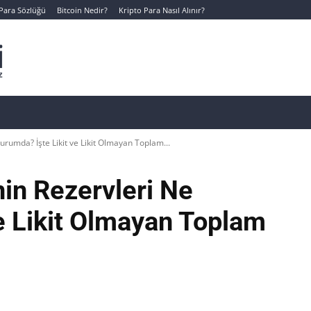
 Para Sözlüğü
Bitcoin Nedir?
Kripto Para Nasıl Alınır?
Canlı Kripto Para Verileri
📊 Temel Analiz
Yeni Yatı
urumda? İşte Likit ve Likit Olmayan Toplam...
nin Rezervleri Ne
e Likit Olmayan Toplam