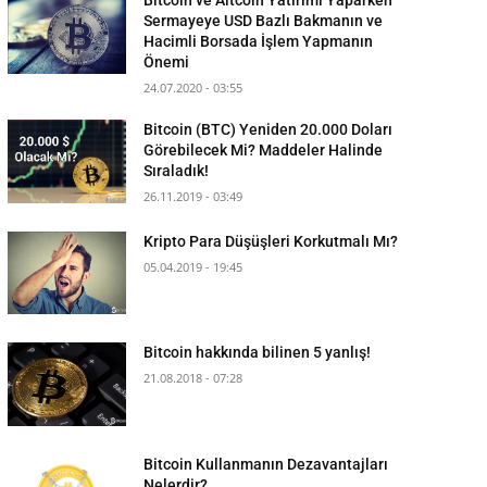
Sermayeye USD Bazlı Bakmanın ve
Hacimli Borsada İşlem Yapmanın
Önemi
24.07.2020 - 03:55
Bitcoin (BTC) Yeniden 20.000 Doları
Görebilecek Mi? Maddeler Halinde
Sıraladık!
26.11.2019 - 03:49
Kripto Para Düşüşleri Korkutmalı Mı?
05.04.2019 - 19:45
Bitcoin hakkında bilinen 5 yanlış!
21.08.2018 - 07:28
Bitcoin Kullanmanın Dezavantajları
Nelerdir?