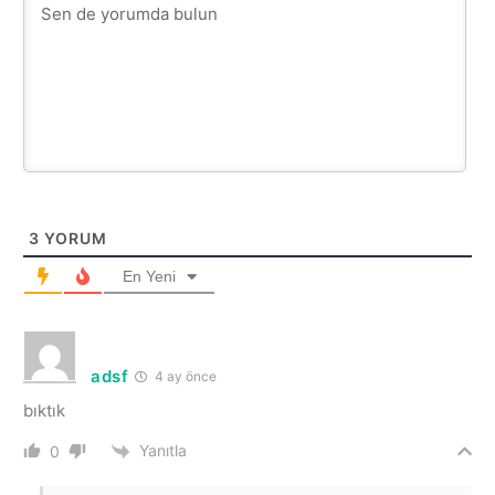
3
YORUM
En Yeni
adsf
4 ay önce
bıktık
Yanıtla
0