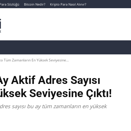
 Para Sözlüğü
Bitcoin Nedir?
Kripto Para Nasıl Alınır?
Canlı Kripto Para Verileri
📊 Temel Analiz
Yeni Yatı
ısı Tüm Zamanların En Yüksek Seviyesine...
Ay Aktif Adres Sayısı
ksek Seviyesine Çıktı!
 adres sayısı bu ay tüm zamanların en yüksek