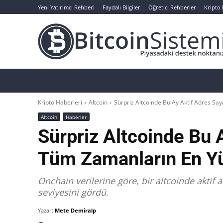
Yeni Yatırımcı Rehberi
Faydalı Bilgiler
Öğretici Rehberler
Kripto
Haberler
Bitcoin
Altcoin
Analizler
Kripto Haberleri
Altcoin
Sürpriz Altcoinde Bu Ay Aktif Adres Say
Altcoin
Haberler
Sürpriz Altcoinde Bu 
Tüm Zamanların En Yü
Onchain verilerine göre, bir altcoinde aktif
seviyesini gördü.
Yazar:
Mete Demiralp