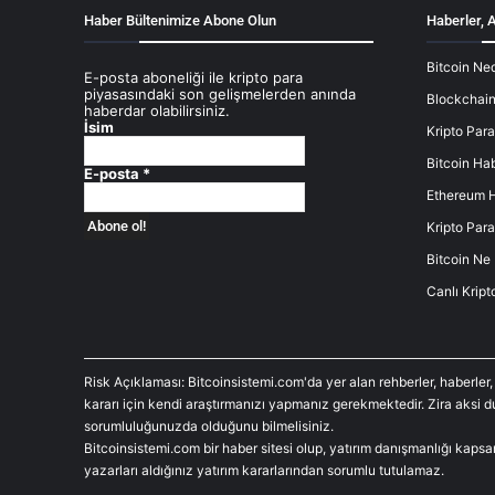
Haber Bültenimize Abone Olun
Haberler, A
Bitcoin Ned
E-posta aboneliği ile kripto para
piyasasındaki son gelişmelerden anında
Blockchain
haberdar olabilirsiniz.
İsim
Kripto Para
Bitcoin Hab
E-posta
*
Ethereum H
Kripto Para
Bitcoin Ne
Canlı Kript
Risk Açıklaması: Bitcoinsistemi.com'da yer alan rehberler, haberler,
kararı için kendi araştırmanızı yapmanız gerekmektedir. Zira aksi 
sorumluluğunuzda olduğunu bilmelisiniz.
Bitcoinsistemi.com bir haber sitesi olup, yatırım danışmanlığı kaps
yazarları aldığınız yatırım kararlarından sorumlu tutulamaz.