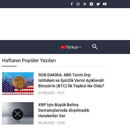
rımcı
Dahası
Türkçe
Haftanın Popüler Yazıları
SON DAKİKA: ABD Tarım Dışı
İstihdam ve İşsizlik Verisi Açıklandı!
Bitcoin’in (BTC) İlk Tepkisi Ne Oldu?
07.08.2026 - 15:31
XRP İçin Büyük Balina
Davranışlarında Alışılmadık
Hareketler Var
06.08.2026 - 23:50