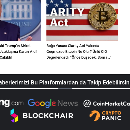
d Trump’ın Şirketi
Boğa Yasası Clarity Act Yakında
Uzaklaşma Kararı Aldı!
Geçmezse Bitcoin Ne Olur? Ünlü CIO
Çakıldı!
Değerlendirdi: “Önce Düşecek, Sonra…”
berlerimizi Bu Platformlardan da Takip Edebilirsin