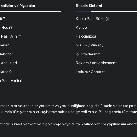
nalizler ve Piyasalar
Bitcoin Sistemi
ir?
Kripto Para Sözlüğü
 Nedir?
Künye
 Nasıl Alınır?
Hakkımızda
erleri
Gizlilik / Privacy
aberleri
İş Ortaklarımız
 Analizleri
Reklam / Advertisement
 Kadar?
İletişim / Contact
o Para Verileri
 makaleler ve analizler yatırım tavsiyesi niteliğinde değildir. Bitcoin ve kripto p
durumda tüm yatırımınızı kaybetme noktasına gelebilirsiniz. Bu bağlamda tüm trans
amında hizmet vermez ve hiçbir proje veya dijital varlığa yatırım yapılmasını öne