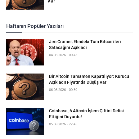
Var
Haftanın Popüler Yazıları
Jim Cramer, Elindeki Tüm Bitcoin’leri
Satacağını Açıkladı
04.08.2026 - 00:43
Bir Altcoin Tamamen Kapatılıyor: Kurucu
Açıkladı! Fiyatında Düşüş Var
06.08.2026 - 00:39
Coinbase, 6 Altcoin İşlem Çiftini Delist
Ettiğini Duyurdu!
05.08.2026 - 22:45