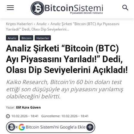
Kripto Haberleri
Analiz
Analiz Şirketi "Bitcoin (BTC) Ayı Piyasasını
Yarıladı!" Dedi, Olası Dip Seviyelerini...
Analiz
Bitcoin
Haberler
Analiz Şirketi “Bitcoin (BTC)
Ayı Piyasasını Yarıladı!” Dedi,
Olası Dip Seviyelerini Açıkladı!
Kaiko Research, Bitcoin'in 60 bin doları test
ettiği son düşüşüyle ayı piyasasını yarılamış
olabileceğini belirtti.
Yazar:
Elif Azra Güven
Güncelleme:
10.02.2026 - 18:41
10.02.2026 - 18:41