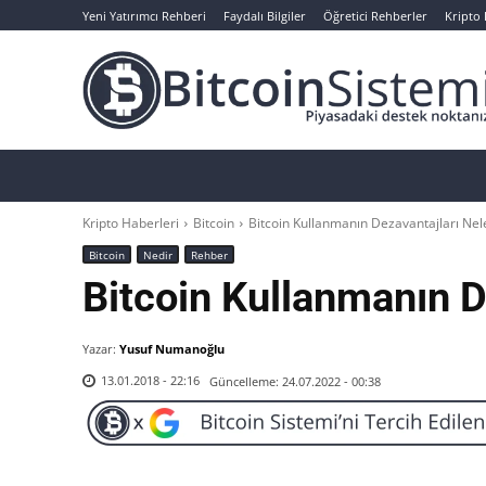
Yeni Yatırımcı Rehberi
Faydalı Bilgiler
Öğretici Rehberler
Kripto
Haberler
Bitcoin
Altcoin
Analizler
Kripto Haberleri
Bitcoin
Bitcoin Kullanmanın Dezavantajları Nel
Bitcoin
Nedir
Rehber
Bitcoin Kullanmanın D
Yazar:
Yusuf Numanoğlu
Güncelleme:
24.07.2022 - 00:38
13.01.2018 - 22:16