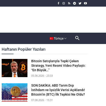
rımcı
Dahası
Türkçe
Haftanın Popüler Yazıları
Bitcoin Satışlarıyla Tepki Çeken
Strategy, Yeni Resmi Video Paylaştı:
“En Büyük…”
05.08.2026 - 23:33
SON DAKİKA: ABD Tarım Dışı
İstihdam ve İşsizlik Verisi Açıklandı!
Bitcoin’in (BTC) İlk Tepkisi Ne Oldu?
07.08.2026 - 15:31