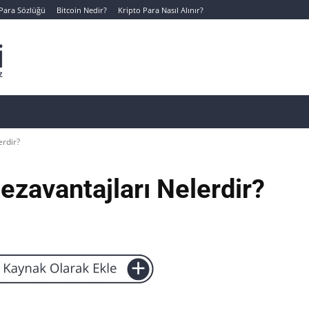
 Para Sözlüğü
Bitcoin Nedir?
Kripto Para Nasıl Alınır?
Canlı Kripto Para Verileri
📊 Temel Analiz
Yeni Yatı
erdir?
ezavantajları Nelerdir?