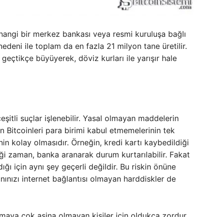
hangi bir merkez bankası veya resmi kuruluşa bağlı
nedeni ile toplam da en fazla 21 milyon tane üretilir.
geçtikçe büyüyerek, döviz kurları ile yarışır hale
çeşitli suçlar işlenebilir. Yasal olmayan maddelerin
n Bitcoinleri para birimi kabul etmemelerinin tek
n kolay olmasıdır. Örneğin, kredi kartı kaybedildiği
iği zaman, banka aranarak durum kurtarılabilir. Fakat
ğı için aynı şey geçerli değildir. Bu riskin önüne
nınızı internet bağlantısı olmayan harddiskler de
lanmaya çok aşina olmayan kişiler için oldukça zordur.