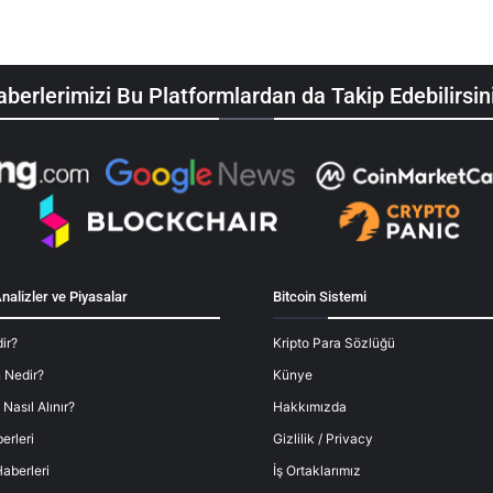
berlerimizi Bu Platformlardan da Takip Edebilirsin
nalizler ve Piyasalar
Bitcoin Sistemi
ir?
Kripto Para Sözlüğü
 Nedir?
Künye
 Nasıl Alınır?
Hakkımızda
erleri
Gizlilik / Privacy
aberleri
İş Ortaklarımız