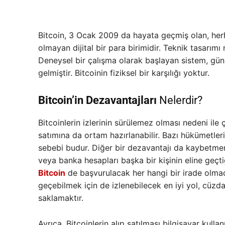
Bitcoin, 3 Ocak 2009 da hayata geçmiş olan, her
olmayan dijital bir para birimidir. Teknik tasarımı 
Deneysel bir çalışma olarak başlayan sistem, gün 
gelmiştir. Bitcoinin fiziksel bir karşılığı yoktur.
Bitcoin’in Dezavantajları
Nelerdir?
Bitcoinlerin izlerinin sürülemez olması nedeni ile 
satımına da ortam hazırlanabilir. Bazı hükümetleri
sebebi budur. Diğer bir dezavantajı da kaybetmeni
veya banka hesapları başka bir kişinin eline geçt
Bitcoin
de başvurulacak her hangi bir irade olmadı
geçebilmek için de izlenebilecek en iyi yol, cüzda
saklamaktır.
Ayrıca, Bitcoinlerin alıp satılması bilgisayar kul