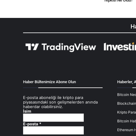
Tepkisi Ne Oldu?
Ha
Haber Bültenimize Abone Olun
Haberler, A
Bitcoin Ned
E-posta aboneliği ile kripto para
piyasasındaki son gelişmelerden anında
Blockchain
haberdar olabilirsiniz.
İsim
Kripto Para
Bitcoin Hab
E-posta
*
Ethereum H