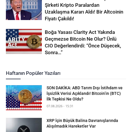
Şirketi Kripto Paralardan
Uzaklaşma Kararı Aldı! Bir Altcoinin
Fiyatı Çakıldı!
Boğa Yasası Clarity Act Yakında
Geçmezse Bitcoin Ne Olur? Ünlü
CIO Değerlendirdi: “Önce Düşecek,
Sonra…”
Haftanın Popüler Yazıları
SON DAKİKA: ABD Tarım Dışı İstihdam ve
İşsizlik Verisi Açıklandı! Bitcoin’in (BTC)
İlk Tepkisi Ne Oldu?
07.08.2026 - 15:31
XRP İçin Büyük Balina Davranışlarında
Alışılmadık Hareketler Var