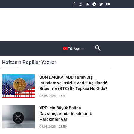
rımcı
Dahası
Türkçe
Haftanın Popüler Yazıları
SON DAKİKA: ABD Tarım Dışı
İstihdam ve İşsizlik Verisi Açıklandı!
Bitcoin’in (BTC) İlk Tepkisi Ne Oldu?
07.08.2026 - 15:31
XRP İçin Büyük Balina
Davranışlarında Alışılmadık
Hareketler Var
06.08.2026 - 23:50