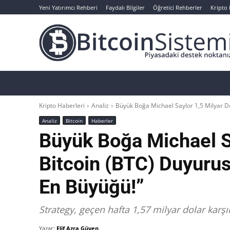
Yeni Yatırımcı Rehberi
Faydalı Bilgiler
Öğretici Rehberler
Kripto
Haberler
Bitcoin
Altcoin
Analizler
Kripto Haberleri
Analiz
Büyük Boğa Michael Saylor 1,5 Milyar Dol
Analiz
Bitcoin
Haberler
Büyük Boğa Michael Sa
Bitcoin (BTC) Duyurus
En Büyüğü!”
Strategy, geçen hafta 1,57 milyar dolar karşı
Yazar:
Elif Azra Güven