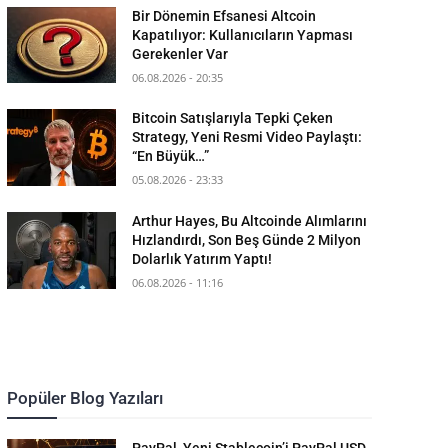
Bir Dönemin Efsanesi Altcoin
Kapatılıyor: Kullanıcıların Yapması
Gerekenler Var
06.08.2026 - 20:35
Bitcoin Satışlarıyla Tepki Çeken
Strategy, Yeni Resmi Video Paylaştı:
“En Büyük…”
05.08.2026 - 23:33
Arthur Hayes, Bu Altcoinde Alımlarını
Hızlandırdı, Son Beş Günde 2 Milyon
Dolarlık Yatırım Yaptı!
06.08.2026 - 11:16
Popüler Blog Yazıları
PayPal, Yeni Stablecoin’i PayPal USD