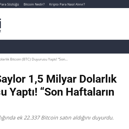
 Para Sözlüğü
Bitcoin Nedir?
Kripto Para Nasıl Alınır?
Canlı Kripto Para Verileri
📊 Temel Analiz
Yeni Yatı
arlık Bitcoin (BTC) Duyurusu Yaptı! “Son...
ylor 1,5 Milyar Dolarlık
u Yaptı! “Son Haftaların
lığında ek 22.337 Bitcoin satın aldığını duyurdu.