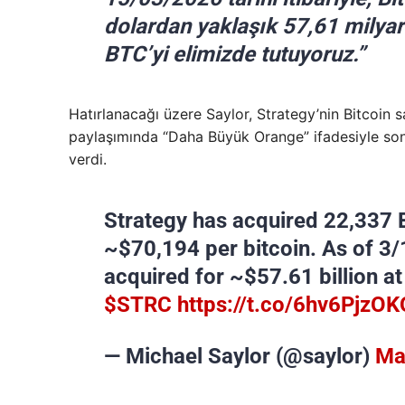
dolardan yaklaşık 57,61 milyar
BTC’yi elimizde tutuyoruz.”
Hatırlanacağı üzere Saylor, Strategy’nin Bitcoin sa
paylaşımında “Daha Büyük Orange” ifadesiyle son 
verdi.
Strategy has acquired 22,337 B
~$70,194 per bitcoin. As of 3
acquired for ~$57.61 billion a
$STRC
https://t.co/6hv6PjzOK
— Michael Saylor (@saylor)
Ma