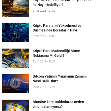
ile Neyi Hedefliyor?
21.08.2023 - 21:50
Kripto Paraların Yükselmesi ve
Düşmesinde Borsaların Payı
07.01.2019 - 23:00
Kripto Para Madenciliği Bitme
Noktasına Mı Geldi?
22.11.2018 - 22:20
Bitcoin Yatırımı Yapmanın Zamanı
Nasıl Belli Olur?
25.04.2019 - 22:24
Bitcoin’e karşı saldırılarda neden
önlem alamıyoruz?