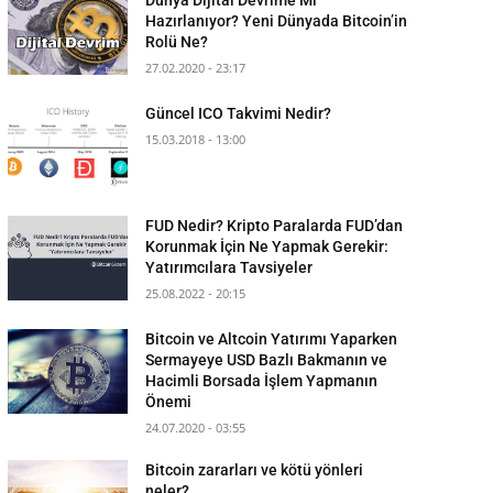
Hazırlanıyor? Yeni Dünyada Bitcoin’in
Rolü Ne?
27.02.2020 - 23:17
Güncel ICO Takvimi Nedir?
15.03.2018 - 13:00
FUD Nedir? Kripto Paralarda FUD’dan
Korunmak İçin Ne Yapmak Gerekir:
Yatırımcılara Tavsiyeler
25.08.2022 - 20:15
Bitcoin ve Altcoin Yatırımı Yaparken
Sermayeye USD Bazlı Bakmanın ve
Hacimli Borsada İşlem Yapmanın
Önemi
24.07.2020 - 03:55
Bitcoin zararları ve kötü yönleri
neler?