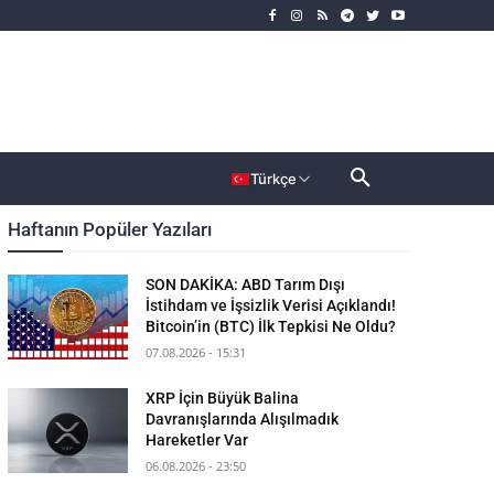
rımcı
Dahası
Türkçe
Haftanın Popüler Yazıları
SON DAKİKA: ABD Tarım Dışı
İstihdam ve İşsizlik Verisi Açıklandı!
Bitcoin’in (BTC) İlk Tepkisi Ne Oldu?
07.08.2026 - 15:31
XRP İçin Büyük Balina
Davranışlarında Alışılmadık
Hareketler Var
06.08.2026 - 23:50