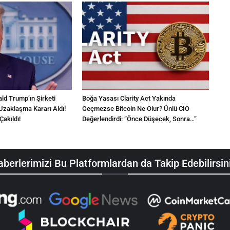
d Trump’ın Şirketi
Boğa Yasası Clarity Act Yakında
Uzaklaşma Kararı Aldı!
Geçmezse Bitcoin Ne Olur? Ünlü CIO
Çakıldı!
Değerlendirdi: “Önce Düşecek, Sonra…”
berlerimizi Bu Platformlardan da Takip Edebilirsin