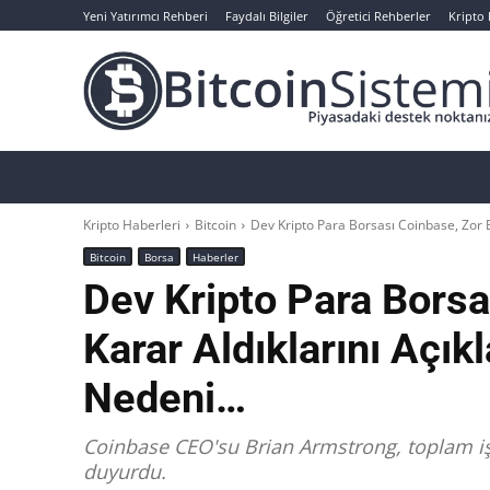
Yeni Yatırımcı Rehberi
Faydalı Bilgiler
Öğretici Rehberler
Kripto
Haberler
Bitcoin
Altcoin
Analizler
Kripto Haberleri
Bitcoin
Dev Kripto Para Borsası Coinbase, Zor Bir
Bitcoin
Borsa
Haberler
Dev Kripto Para Borsa
Karar Aldıklarını Açıkl
Nedeni…
Coinbase CEO'su Brian Armstrong, toplam iş
duyurdu.