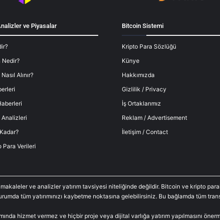
nalizler ve Piyasalar
Bitcoin Sistemi
ir?
Kripto Para Sözlüğü
 Nedir?
Künye
 Nasıl Alınır?
Hakkımızda
erleri
Gizlilik / Privacy
aberleri
İş Ortaklarımız
 Analizleri
Reklam / Advertisement
 Kadar?
İletişim / Contact
o Para Verileri
 makaleler ve analizler yatırım tavsiyesi niteliğinde değildir. Bitcoin ve kripto p
durumda tüm yatırımınızı kaybetme noktasına gelebilirsiniz. Bu bağlamda tüm trans
amında hizmet vermez ve hiçbir proje veya dijital varlığa yatırım yapılmasını öne