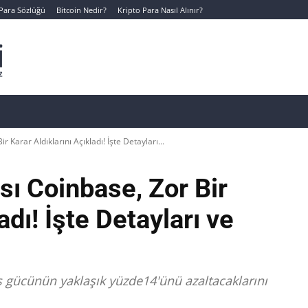
 Para Sözlüğü
Bitcoin Nedir?
Kripto Para Nasıl Alınır?
Canlı Kripto Para Verileri
📊 Temel Analiz
Yeni Yatı
 Karar Aldıklarını Açıkladı! İşte Detayları...
sı Coinbase, Zor Bir
adı! İşte Detayları ve
 gücünün yaklaşık yüzde14'ünü azaltacaklarını