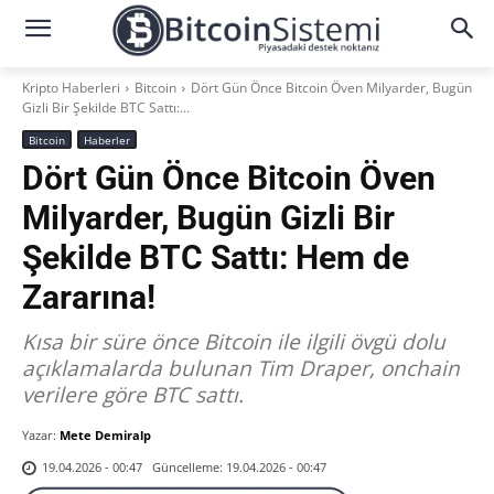
Kripto Haberleri
Bitcoin
Dört Gün Önce Bitcoin Öven Milyarder, Bugün
Gizli Bir Şekilde BTC Sattı:...
Bitcoin
Haberler
Dört Gün Önce Bitcoin Öven
Milyarder, Bugün Gizli Bir
Şekilde BTC Sattı: Hem de
Zararına!
Kısa bir süre önce Bitcoin ile ilgili övgü dolu
açıklamalarda bulunan Tim Draper, onchain
verilere göre BTC sattı.
Yazar:
Mete Demiralp
Güncelleme:
19.04.2026 - 00:47
19.04.2026 - 00:47