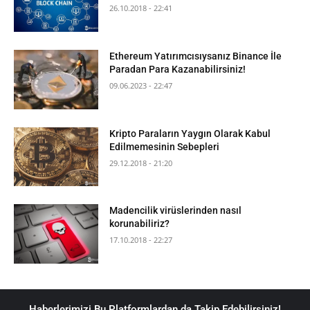
26.10.2018 - 22:41
Ethereum Yatırımcısıysanız Binance İle
Paradan Para Kazanabilirsiniz!
09.06.2023 - 22:47
Kripto Paraların Yaygın Olarak Kabul
Edilmemesinin Sebepleri
29.12.2018 - 21:20
Madencilik virüslerinden nasıl
korunabiliriz?
17.10.2018 - 22:27
Haberlerimizi Bu Platformlardan da Takip Edebilirsiniz!